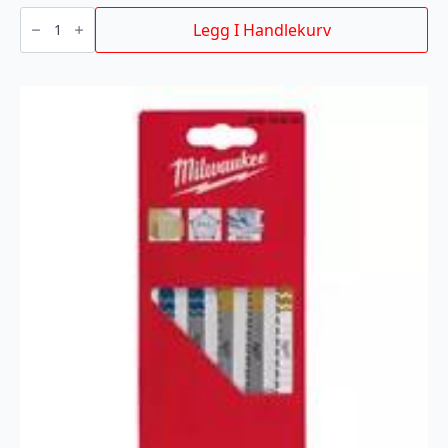
BAJONETTSAGBLAD
300/
Legg I Handlekurv
14/10TPI
5P
antall