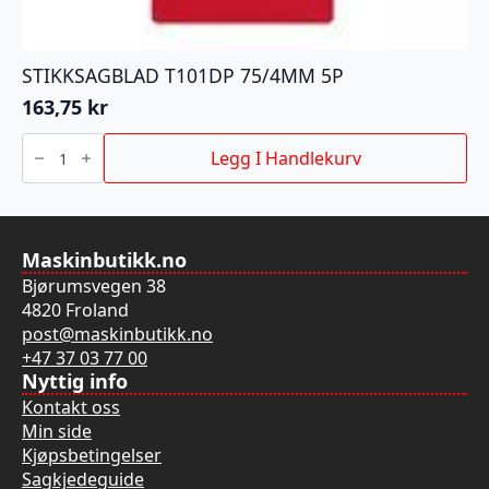
STIKKSAGBLAD T101DP 75/4MM 5P
163,75
kr
STIKKSAGBLAD
T101DP
Legg I Handlekurv
75/4MM
5P
antall
Maskinbutikk.no
Bjørumsvegen 38
4820 Froland
post@maskinbutikk.no
+47 37 03 77 00
Nyttig info
Kontakt oss
Min side
Kjøpsbetingelser
Sagkjedeguide