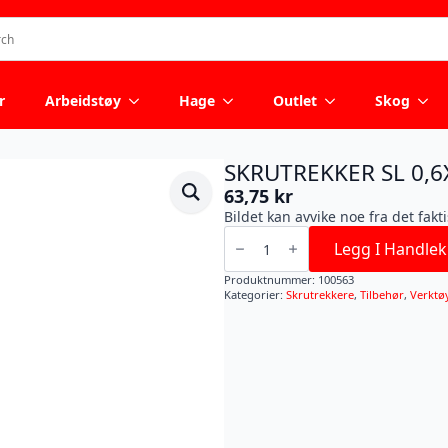
r
Arbeidstøy
Hage
Outlet
Skog
SKRUTREKKER SL 0,6
63,75
kr
Bildet kan avvike noe fra det fakt
SKRUTREKKER
SL
Legg I Handlek
0,6X3,5X100
antall
Produktnummer:
100563
Kategorier:
Skrutrekkere
,
Tilbehør
,
Verktø