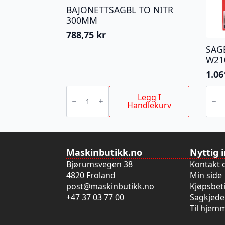
BAJONETTSAGBL TO NITR
300MM
788,75
kr
SAG
W21
1.06
BAJONETTSAGBL
SAGB
TO
BORD
Legg I
NITR
W210
Handlekurv
300MM
antall
antall
Maskinbutikk.no
Nyttig 
Bjørumsvegen 38
Kontakt 
4820 Froland
Min side
post@maskinbutikk.no
Kjøpsbet
+47 37 03 77 00
Sagkjede
Til hjem