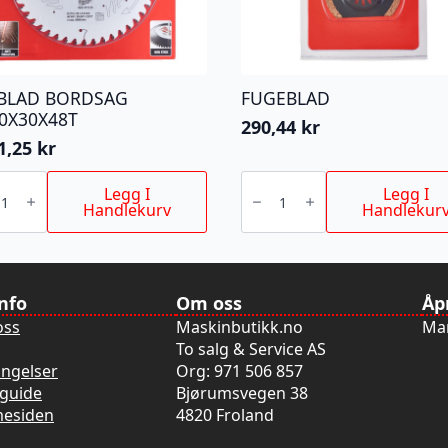
BLAD BORDSAG
FUGEBLAD
0X30X48T
290,44
kr
1,25
kr
LAD
FUGEBLAD
SAG
antall
Legg I
Legg I
X30X48T
Handlekurv
Handlekur
info
Om oss
Åp
oss
Maskinbutikk.no
Man
To salg & Service AS
ingelser
Org: 971 506 857
guide
Bjørumsvegen 38
mesiden
4820 Froland