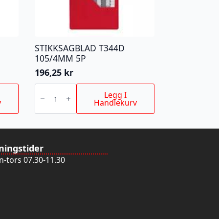
STIKKSAGBLAD T344D
105/4MM 5P
196,25
kr
STIKKSAGBLAD
T344D
Legg I
105/4MM
v
Handlekurv
5P
antall
ningstider
-tors 07.30-11.30