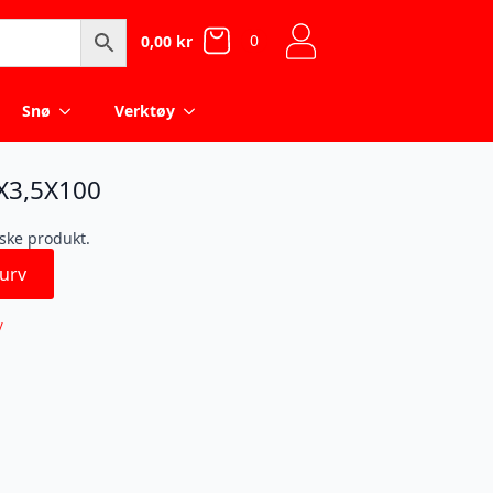
0
0,00
kr
Snø
Verktøy
X3,5X100
iske produkt.
urv
y