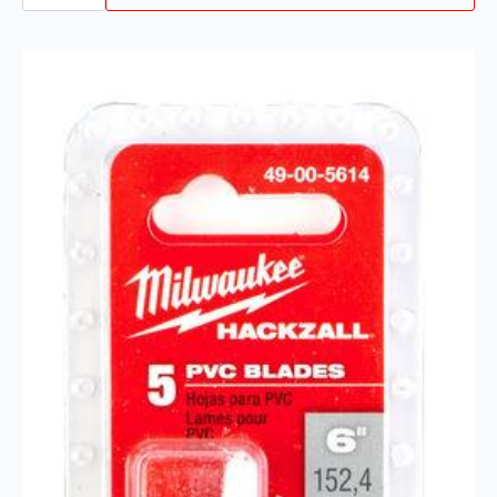
5P
antall