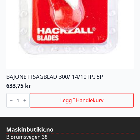
BAJONETTSAGBLAD 300/ 14/10TPI 5P
633,75
kr
BAJONETTSAGBLAD
300/
Legg I Handlekurv
14/10TPI
5P
antall
Maskinbutikk.no
Bjørumsvegen 38