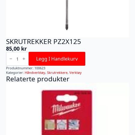
SKRUTREKKER PZ2X125
85,00
kr
SKRUTREKKER
PZ2X125
Legg I Handlekurv
antall
Produktnummer:
100623
Kategorier:
Håndverktøy
,
Skrutrekkere
,
Verktøy
Relaterte produkter