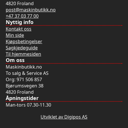
4820 Froland
post@maskinbutikk.no
+47 37 03 77 00
Nyttig info
Kontakt oss
Min side
Kjøpsbetingelser
Sagkjedeguide
Til hjemmesiden
Om oss
Maskinbutikk.no
To salg & Service AS
Org: 971 506 857
Bjørumsvegen 38
4820 Froland
Åpningstider
Man-tors 07.30-11.30
Utviklet av Digipos AS