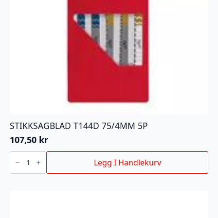
STIKKSAGBLAD T144D 75/4MM 5P
107,50
kr
STIKKSAGBLAD
T144D
Legg I Handlekurv
75/4MM
5P
antall