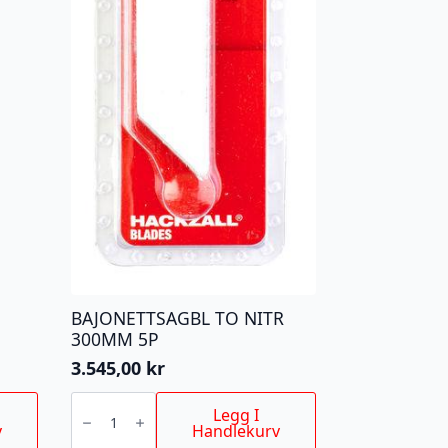
BAJONETTSAGBL TO NITR
300MM 5P
3.545,00
kr
BAJONETTSAGBL
TO
Legg I
NITR
v
Handlekurv
300MM