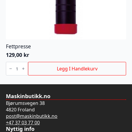
Fettpresse
129,00
kr
Fettpresse
antall
Legg I Handlekurv
Maskinbutikk.no
Bjørumsvegen 38
4820 Froland
post@maskinbutikk.no
+47 37 03 77 00
Nyttig info