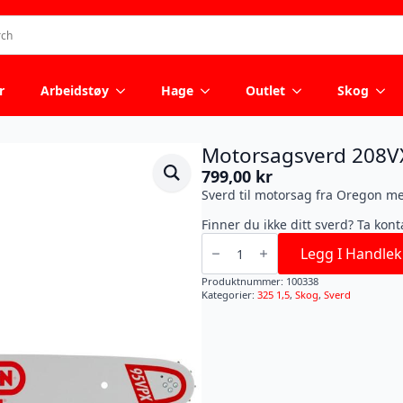
r
Arbeidstøy
Hage
Outlet
Skog
Motorsagsverd 208
799,00
kr
Sverd til motorsag fra Oregon m
Finner du ikke ditt sverd? Ta kon
Motorsagsverd
208VXLGK095
Legg I Handlek
antall
Produktnummer:
100338
Kategorier:
325 1,5
,
Skog
,
Sverd