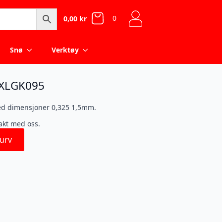
0
0,00
kr
Snø
Verktøy
VXLGK095
ed dimensjoner 0,325 1,5mm.
takt med oss.
urv