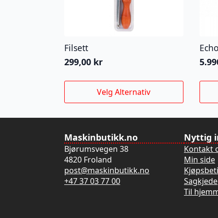
Filsett
Ech
299,00
kr
5.99
Dette
Velg Alternativ
produktet
har
flere
varianter.
Maskinbutikk.no
Nyttig 
Alternativene
Bjørumsvegen 38
Kontakt 
kan
4820 Froland
Min side
velges
post@maskinbutikk.no
Kjøpsbet
på
+47 37 03 77 00
Sagkjede
produktsiden
Til hjem