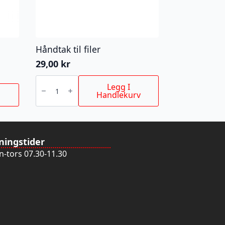
Håndtak til filer
29,00
kr
Håndtak
til
Legg I
filer
Handlekurv
antall
ningstider
-tors 07.30-11.30