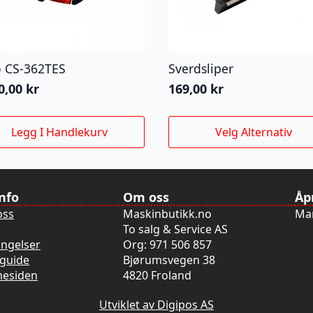
o CS-362TES
Sverdsliper
0,00
kr
169,00
kr
Dette
Legg I Handlekurv
Velg Alternativ
produktet
har
flere
varianter.
info
Om oss
Åp
Alternativene
oss
Maskinbutikk.no
Man
kan
To salg & Service AS
velges
ingelser
Org: 971 506 857
på
guide
Bjørumsvegen 38
produktsiden
mesiden
4820 Froland
Utviklet av Digipos AS