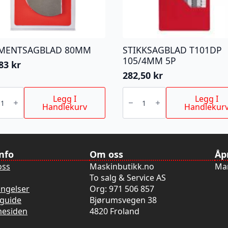
MENTSAGBLAD 80MM
STIKKSAGBLAD T101DP
105/4MM 5P
,83
kr
282,50
kr
ENTSAGBLAD
STIKKSAGBLAD
M
T101DP
Legg I
Legg I
105/4MM
Handlekurv
Handlekur
5P
antall
info
Om oss
Åp
oss
Maskinbutikk.no
Man
To salg & Service AS
ingelser
Org: 971 506 857
guide
Bjørumsvegen 38
mesiden
4820 Froland