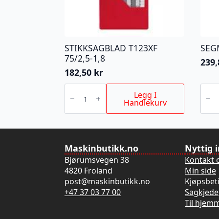
STIKKSAGBLAD T123XF
SEG
75/2,5-1,8
239
182,50
kr
STIKKSAGBLAD
SEGM
T123XF
80M
Legg I
75/2,5-
antall
Handlekurv
1,8
antall
Maskinbutikk.no
Nyttig 
Bjørumsvegen 38
Kontakt 
4820 Froland
Min side
post@maskinbutikk.no
Kjøpsbet
+47 37 03 77 00
Sagkjede
Til hjem