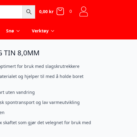
0
0,00
kr
Snø
Verktøy
 TIN 8,0MM
optimert for bruk med slagskrutrekkere
terialet og hjelper til med å holde boret
tart uten vandring
ask spontransport og lav varmeutvikling
men
ex skaftet som gjør det velegnet for bruk med