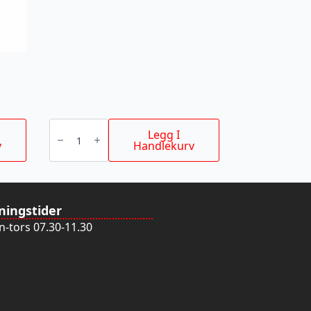
VATER
BACKBONE
Legg I
60CM
v
Handlekurv
antall
ningstider
-tors 07.30-11.30