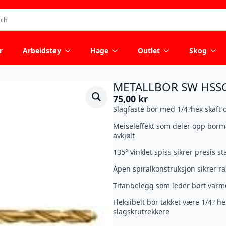
r
Arbeidstøy
Hage
Outlet
Skog
METALLBOR SW HSSG
75,00
kr
Slagfaste bor med 1/4?hex skaft 
Meiseleffekt som deler opp borma
avkjølt
135° vinklet spiss sikrer presis s
Åpen spiralkonstruksjon sikrer r
Titanbelegg som leder bort var
Fleksibelt bor takket være 1/4? h
slagskrutrekkere