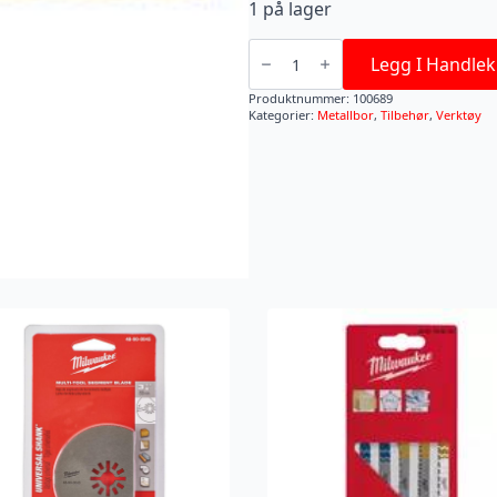
1 på lager
METALLBOR
SW
Legg I Handlek
HSSG
TIN
Produktnummer:
100689
8,0MM
Kategorier:
Metallbor
,
Tilbehør
,
Verktøy
antall