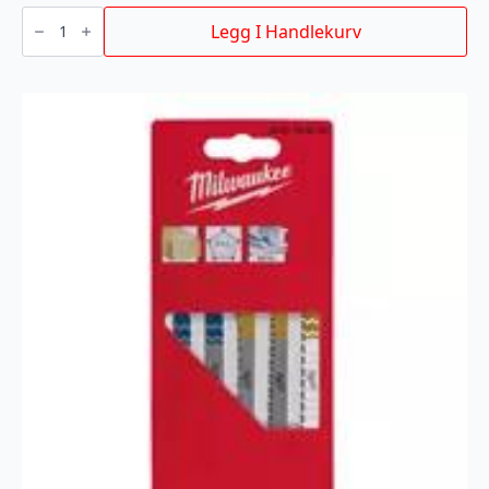
BAJONETTSAGBLAD
AX
Legg I Handlekurv
TCT
150MM
5P
antall