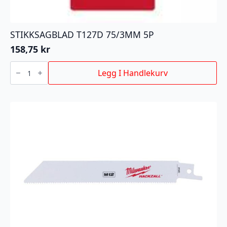
STIKKSAGBLAD T127D 75/3MM 5P
158,75
kr
STIKKSAGBLAD
T127D
Legg I Handlekurv
75/3MM
5P
antall