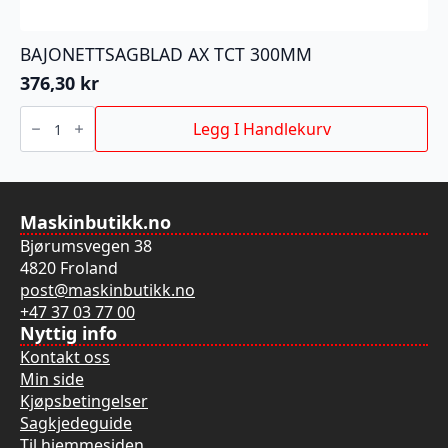
BAJONETTSAGBLAD AX TCT 300MM
376,30
kr
BAJONETTSAGBLAD
AX
Legg I Handlekurv
TCT
300MM
antall
Maskinbutikk.no
Bjørumsvegen 38
4820 Froland
post@maskinbutikk.no
+47 37 03 77 00
Nyttig info
Kontakt oss
Min side
Kjøpsbetingelser
Sagkjedeguide
Til hjemmesiden