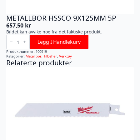
METALLBOR HSSCO 9X125MM 5P
657,50
kr
Bildet kan avvike noe fra det faktiske produkt.
METALLBOR
HSSCO
Legg I Handlekurv
9X125MM
5P
Produktnummer:
100919
antall
Kategorier:
Metallbor
,
Tilbehør
,
Verktøy
Relaterte produkter