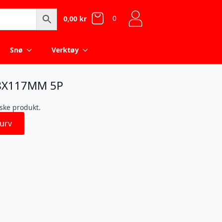
0
0,00
kr
Snø
Verktøy
8X117MM 5P
iske produkt.
urv