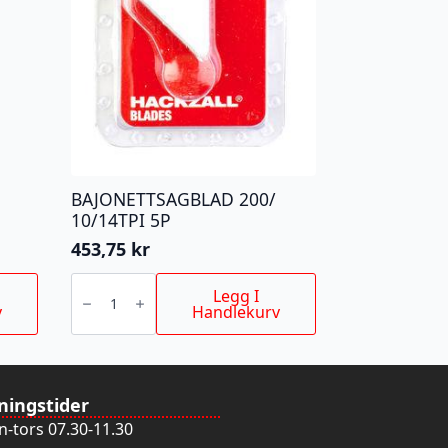
BAJONETTSAGBLAD 200/
10/14TPI 5P
453,75
kr
BAJONETTSAGBLAD
200/
Legg I
10/14TPI
v
Handlekurv
5P
antall
ningstider
-tors 07.30-11.30