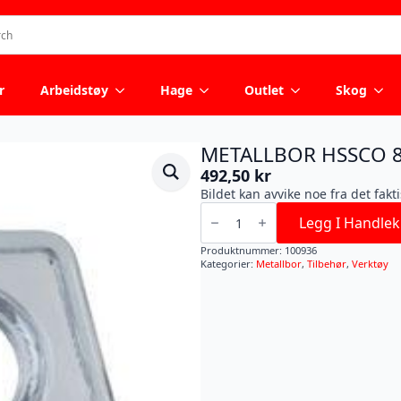
r
Arbeidstøy
Hage
Outlet
Skog
METALLBOR HSSCO 
492,50
kr
Bildet kan avvike noe fra det fakt
METALLBOR
HSSCO
Legg I Handlek
8X117MM
5P
Produktnummer:
100936
antall
Kategorier:
Metallbor
,
Tilbehør
,
Verktøy