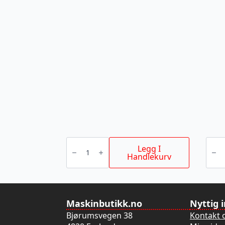
FUGEBLAD
VATE
antall
BACK
Legg I
60CM
Handlekurv
antall
Maskinbutikk.no
Nyttig 
Bjørumsvegen 38
Kontakt 