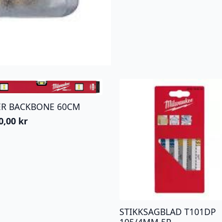
ER BACKBONE 60CM
0,00
kr
STIKKSAGBLAD T101DP
105/4MM 5P