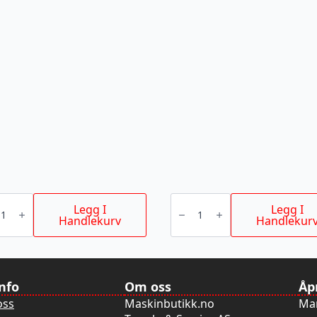
R
STIKKSAGBLAD
BONE
T101DP
Legg I
Legg I
105/4MM
Handlekurv
Handlekur
5P
antall
info
Om oss
Åp
oss
Maskinbutikk.no
Man