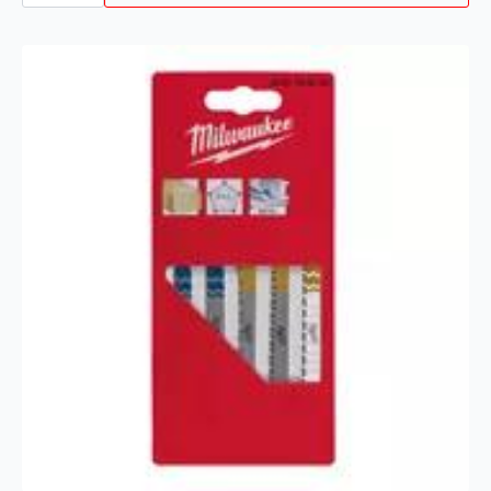
5P
antall