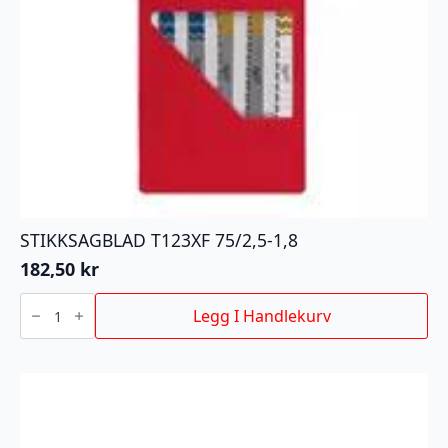
STIKKSAGBLAD T123XF 75/2,5-1,8
182,50
kr
STIKKSAGBLAD
T123XF
Legg I Handlekurv
75/2,5-
1,8
antall