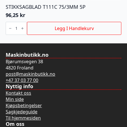
STIKKSAGBLAD T111C 75/3MM 5P
96,25
kr
STIKKSAGBLAD
T111C
Legg I Handlekurv
75/3MM
5P
antall
Maskinbutikk.no
Bjørumsvegen 38
4820 Froland
post@maskinbutikk.no
+47 37 03 77 00
Nyttig info
Kontakt oss
Min side
Kjøpsbetingelser
Sagkjedeguide
Til hjemmesiden
Om oss