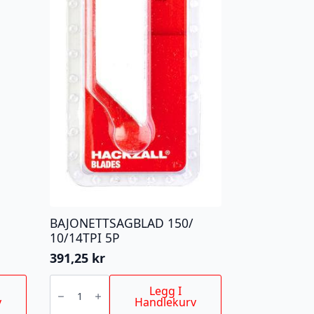
BAJONETTSAGBLAD 150/
10/14TPI 5P
391,25
kr
BAJONETTSAGBLAD
150/
Legg I
10/14TPI
v
Handlekurv
5P