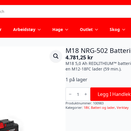
r
Arbeidstøy
Hage
Outlet
Skog
M18 NRG-502 Batter
4.781,25
kr
M18 5,0 Ah REDLITHIUM™ batteris
en M12-18FC lader (59 min.).
1 på lager
M18
NRG-
Legg I Handlek
502
Batteripakke
Produktnummer:
100983
antall
Kategorier:
18V
,
Batteri og lader
,
Verktøy