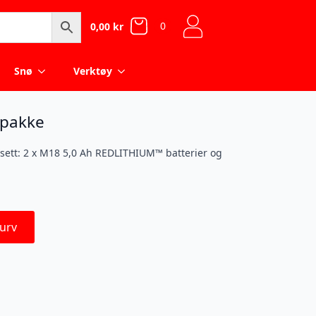
0
0,00
kr
Snø
Verktøy
ipakke
ett: 2 x M18 5,0 Ah REDLITHIUM™ batterier og
urv