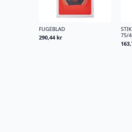
FUGEBLAD
STI
75/
290,44
kr
163