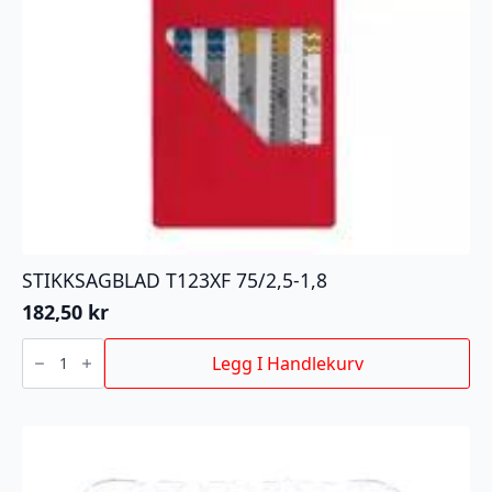
STIKKSAGBLAD T123XF 75/2,5-1,8
182,50
kr
STIKKSAGBLAD
T123XF
Legg I Handlekurv
75/2,5-
1,8
antall