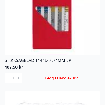
STIKKSAGBLAD T144D 75/4MM 5P
107,50
kr
STIKKSAGBLAD
T144D
Legg I Handlekurv
75/4MM
5P
antall