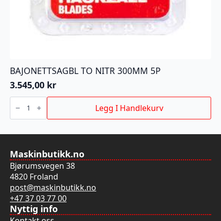
BAJONETTSAGBL TO NITR 300MM 5P
3.545,00
kr
BAJONETTSAGBL
TO
Legg I Handlekurv
NITR
300MM
5P
antall
Maskinbutikk.no
Bjørumsvegen 38
4820 Froland
post@maskinbutikk.no
+47 37 03 77 00
Nyttig info
Kontakt oss