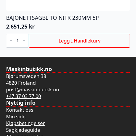
BAJONETTSAGBL TO NITR 230MM 5P
2.651,25
kr
BAJONETTSAGBL
TO
Legg I Handlekurv
NITR
230MM
5P
antall
Maskinbutikk.no
Bjørumsvegen 38
4820 Froland
post@maskinbutikk.no
+47 37 03 77 00
Nyttig info
Kontakt oss
Min side
Kjøpsbetingelser
Sagkjedeguide