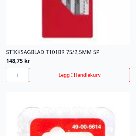
STIKKSAGBLAD T101BR 75/2,5MM 5P
148,75
kr
STIKKSAGBLAD
T101BR
Legg I Handlekurv
75/2,5MM
5P
antall