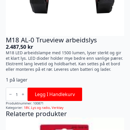
M18 AL-0 Trueview arbeidslys
2.487,50
kr
M18 LED arbeidslampe med 1500 lumen, lyser sterkt og gir
et klart lys. LED dioder holder mye bedre enn vanlige pærer.
Ekstremt lang levetid og holdbarhet. Kan settes på et bord
eller monteres på et rør. Leveres uten batteri og lader.
1 på lager
M18
AL-
Legg I Handlekurv
0
Trueview
Produktnummer:
100871
arbeidslys
Kategorier:
18V
,
Lys og radio
,
Verktøy
antall
Relaterte produkter