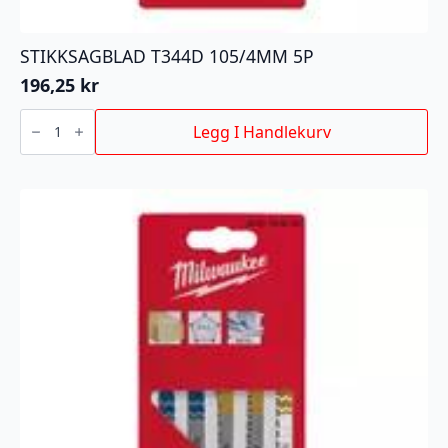
STIKKSAGBLAD T344D 105/4MM 5P
196,25
kr
STIKKSAGBLAD
T344D
Legg I Handlekurv
105/4MM
5P
antall