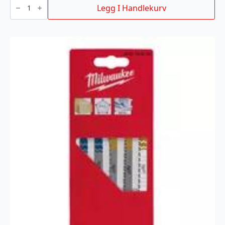
T111C
Legg I Handlekurv
75/3MM
5P
antall