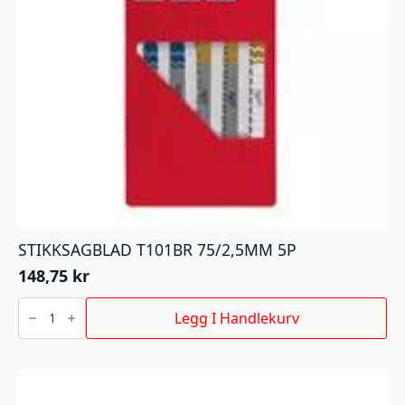
STIKKSAGBLAD T101BR 75/2,5MM 5P
148,75
kr
STIKKSAGBLAD
T101BR
Legg I Handlekurv
75/2,5MM
5P
antall