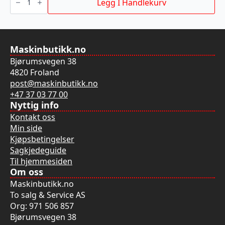
T127D
Legg I Handlekurv
75/3MM
5P
antall
Maskinbutikk.no
Bjørumsvegen 38
4820 Froland
post@maskinbutikk.no
+47 37 03 77 00
Nyttig info
Kontakt oss
Min side
Kjøpsbetingelser
Sagkjedeguide
Til hjemmesiden
Om oss
Maskinbutikk.no
To salg & Service AS
Org: 971 506 857
Bjørumsvegen 38