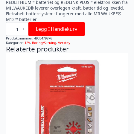
REDLITHIUM™ batteriet og REDLINK PLUS™ elektronikken fra
MILWAUKEE® leverer overlegen kraft, batteritid og levetid.
Fleksibelt batterisystem: fungerer med alle MILWAUKEE®
M12™ batterier
M12
FUEL™
Legg I Handlekurv
FID2-
0
Produktnummer:
4933479876
KOMPAKT
Kategorier:
12V
,
Boring/Skruing
,
Verktøy
¼″
Relaterte produkter
SLAGSKRUTREKKER
antall