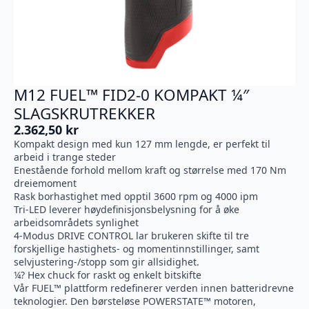
M12 FUEL™ FID2-0 KOMPAKT ¼″
SLAGSKRUTREKKER
2.362,50
kr
Kompakt design med kun 127 mm lengde, er perfekt til
arbeid i trange steder
Enestående forhold mellom kraft og størrelse med 170 Nm
dreiemoment
Rask borhastighet med opptil 3600 rpm og 4000 ipm
Tri-LED leverer høydefinisjonsbelysning for å øke
arbeidsområdets synlighet
4-Modus DRIVE CONTROL lar brukeren skifte til tre
forskjellige hastighets- og momentinnstillinger, samt
selvjustering-/stopp som gir allsidighet.
¼? Hex chuck for raskt og enkelt bitskifte
Vår FUEL™ plattform redefinerer verden innen batteridrevne
teknologier. Den børsteløse POWERSTATE™ motoren,