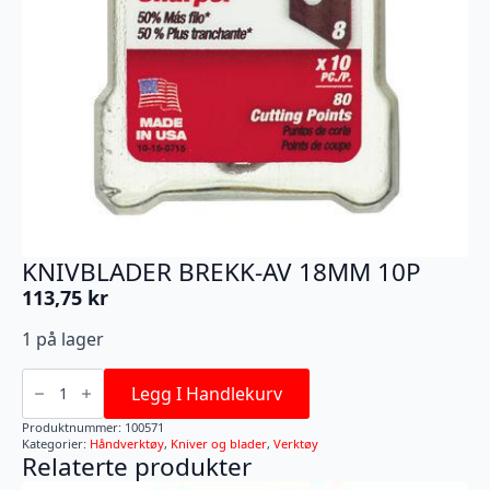
KNIVBLADER BREKK-AV 18MM 10P
113,75
kr
1 på lager
KNIVBLADER
BREKK-
Legg I Handlekurv
AV
18MM
Produktnummer:
100571
10P
Kategorier:
Håndverktøy
,
Kniver og blader
,
Verktøy
antall
Relaterte produkter