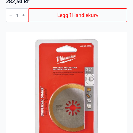
282,50
kr
STIKKSAGBLAD
T101DP
Legg I Handlekurv
105/4MM
5P
antall