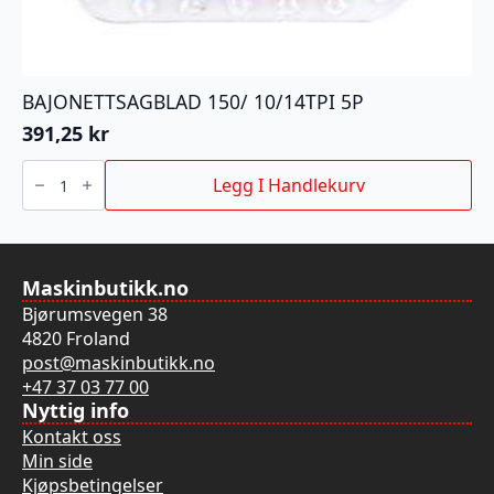
BAJONETTSAGBLAD 150/ 10/14TPI 5P
391,25
kr
BAJONETTSAGBLAD
150/
Legg I Handlekurv
10/14TPI
5P
antall
Maskinbutikk.no
Bjørumsvegen 38
4820 Froland
post@maskinbutikk.no
+47 37 03 77 00
Nyttig info
Kontakt oss
Min side
Kjøpsbetingelser