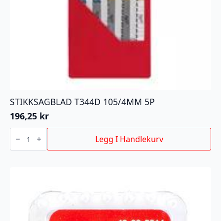
STIKKSAGBLAD T344D 105/4MM 5P
196,25
kr
STIKKSAGBLAD
T344D
Legg I Handlekurv
105/4MM
5P
antall