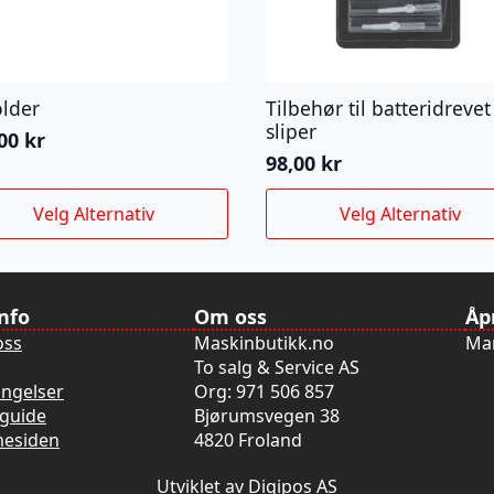
older
Tilbehør til batteridrevet
sliper
,00
kr
98,00
kr
e
Dette
Velg Alternativ
Velg Alternativ
uktet
produktet
har
flere
nter.
varianter.
info
Om oss
Åp
rnativene
Alternativene
oss
Maskinbutikk.no
Man
kan
To salg & Service AS
es
velges
ingelser
Org: 971 506 857
på
guide
Bjørumsvegen 38
uktsiden
produktsiden
mesiden
4820 Froland
Utviklet av Digipos AS