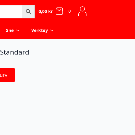
0
0,00
kr
Snø
Verktøy
r Standard
urv