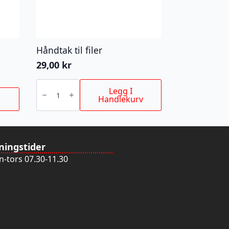
Håndtak til filer
29,00
kr
Håndtak
til
Legg I
filer
Handlekurv
antall
ningstider
-tors 07.30-11.30