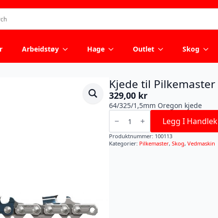
r
Arbeidstøy
Hage
Outlet
Skog
Kjede til Pilkemaste
329,00
kr
64/325/1,5mm Oregon kjede
Kjede
til
Legg I Handlek
Pilkemaster
Standard
Produktnummer:
100113
antall
Kategorier:
Pilkemaster
,
Skog
,
Vedmaskin