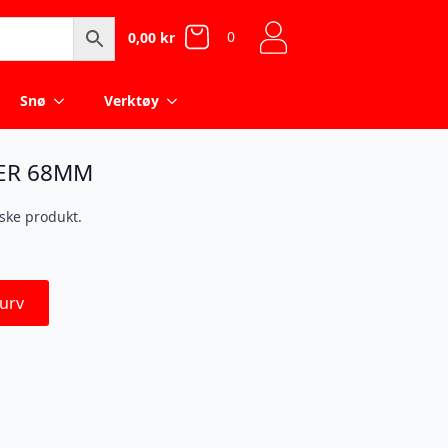
0
0,00
kr
Snø
Verktøy
ER 68MM
iske produkt.
urv