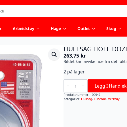
r
Arbeidstøy
Hage
Outlet
Skog
HULLSAG HOLE DOZ
263,75
kr
Bildet kan avvike noe fra det fakt
2 på lager
HULLSAG
HOLE
Legg I Handlek
DOZER
68MM
Produktnummer:
100947
antall
Kategorier:
Hullsag
,
Tilbehør
,
Verktøy