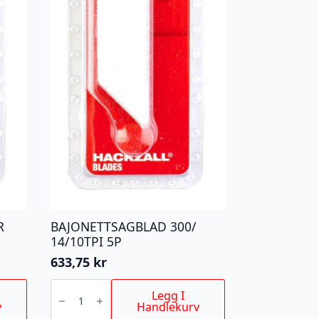
R
BAJONETTSAGBLAD 300/
14/10TPI 5P
633,75
kr
BAJONETTSAGBLAD
300/
Legg I
14/10TPI
v
Handlekurv
5P