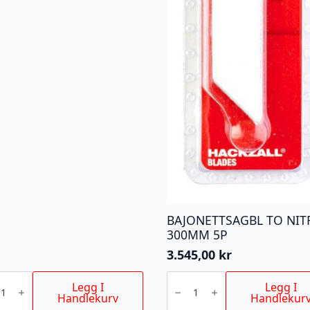
BAJONETTSAGBL TO NIT
300MM 5P
3.545,00
kr
KSAGBLAD
BAJONETTSAGBL
BR
TO
Legg I
Legg I
,5MM
NITR
Handlekurv
Handlekur
300MM