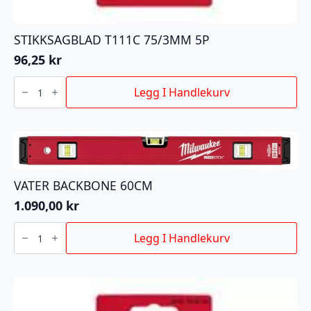
STIKKSAGBLAD T111C 75/3MM 5P
96,25
kr
STIKKSAGBLAD
T111C
Legg I Handlekurv
75/3MM
5P
antall
VATER BACKBONE 60CM
1.090,00
kr
VATER
BACKBONE
Legg I Handlekurv
60CM
antall