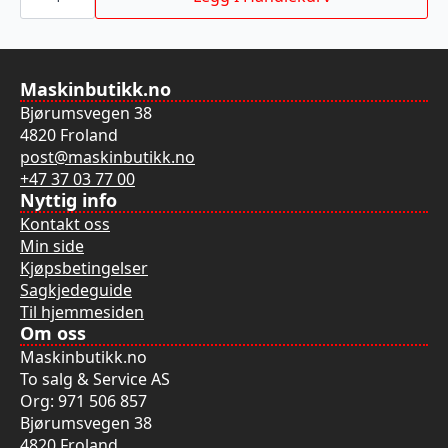
TCT
300MM
antall
Maskinbutikk.no
Bjørumsvegen 38
4820 Froland
post@maskinbutikk.no
+47 37 03 77 00
Nyttig info
Kontakt oss
Min side
Kjøpsbetingelser
Sagkjedeguide
Til hjemmesiden
Om oss
Maskinbutikk.no
To salg & Service AS
Org: 971 506 857
Bjørumsvegen 38
4820 Froland