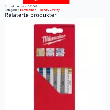
MX4
5,5X165
Produktnummer:
100748
antall
Kategorier:
Hammerbor
,
Tilbehør
,
Verktøy
Relaterte produkter