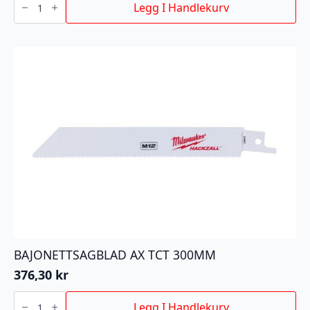
T101BR
Legg I Handlekurv
75/2,5MM
5P
antall
BAJONETTSAGBLAD AX TCT 300MM
376,30
kr
BAJONETTSAGBLAD
AX
Legg I Handlekurv