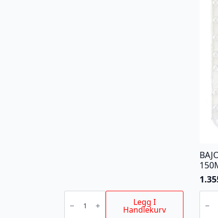
BAJ
150
1.35
BAJONETTSAGBLAD
BAJO
AX
AX
Legg I
TCT
TCT
Handlekurv
230MM
150