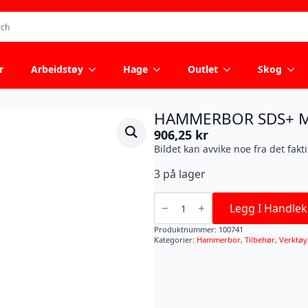
r
Arbeidstøy
Hage
Outlet
Skog
HAMMERBOR SDS+ M
906,25
kr
Bildet kan avvike noe fra det fakt
3 på lager
HAMMERBOR
SDS+
Legg I Handlek
MX4
30X250
Produktnummer:
100741
antall
Kategorier:
Hammerbor
,
Tilbehør
,
Verktøy