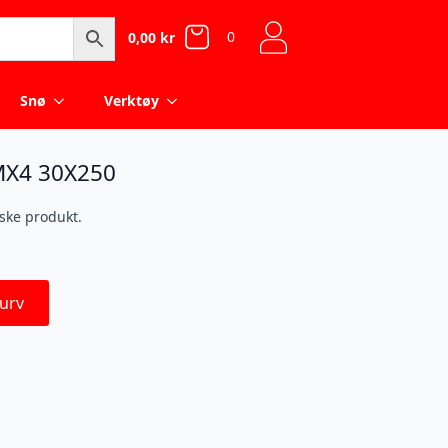
0
0,00
kr
Snø
Verktøy
X4 30X250
iske produkt.
urv