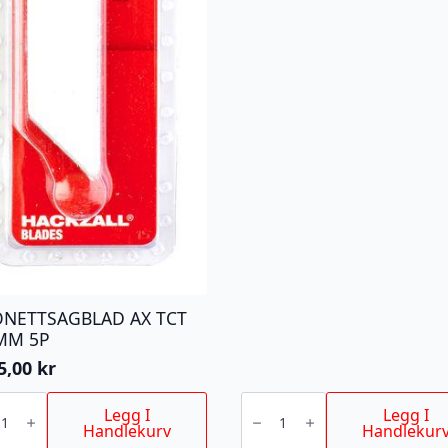
ONETTSAGBLAD AX TCT
MM 5P
5,00
kr
NETTSAGBLAD
BAJONETTSAGBLAD
AX
Legg I
Legg I
TCT
Handlekurv
Handlekur
MM
300MM