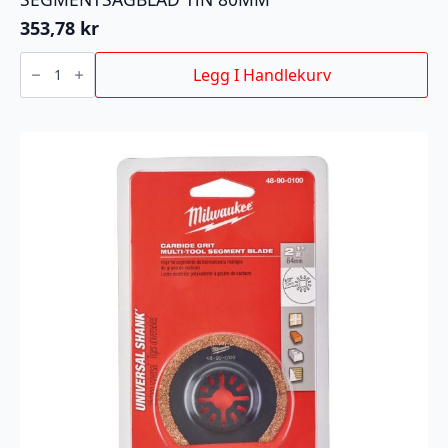
353,78
kr
SEGMENTSAGBLAD
TiN
Legg I Handlekurv
80MM
antall