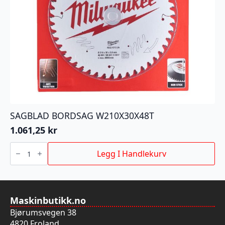
SAGBLAD BORDSAG W210X30X48T
1.061,25
kr
SAGBLAD
BORDSAG
Legg I Handlekurv
W210X30X48T
antall
Maskinbutikk.no
Bjørumsvegen 38
4820 Froland