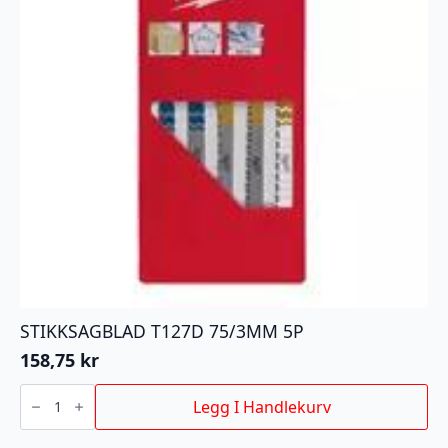
STIKKSAGBLAD T127D 75/3MM 5P
158,75
kr
STIKKSAGBLAD
T127D
Legg I Handlekurv
75/3MM
5P
antall