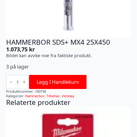
HAMMERBOR SDS+ MX4 25X450
1.073,75
kr
Bildet kan avvike noe fra faktiske produkt.
3 på lager
HAMMERBOR
SDS+
Legg I Handlekurv
MX4
25X450
Produktnummer:
100738
antall
Kategorier:
Hammerbor
,
Tilbehør
,
Verktøy
Relaterte produkter