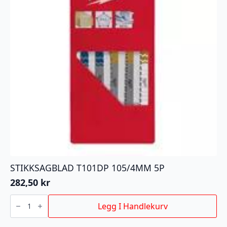
STIKKSAGBLAD T101DP 105/4MM 5P
282,50
kr
STIKKSAGBLAD
T101DP
Legg I Handlekurv
105/4MM
5P
antall