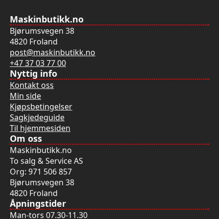
Maskinbutikk.no
Bjørumsvegen 38
4820 Froland
post@maskinbutikk.no
+47 37 03 77 00
Nyttig info
Kontakt oss
Min side
Kjøpsbetingelser
Sagkjedeguide
Til hjemmesiden
Om oss
Maskinbutikk.no
To salg & Service AS
Org: 971 506 857
Bjørumsvegen 38
4820 Froland
Åpningstider
Man-tors 07.30-11.30