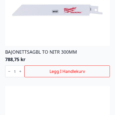
BAJONETTSAGBL TO NITR 300MM
788,75
kr
BAJONETTSAGBL
TO
Legg I Handlekurv
NITR
300MM
antall