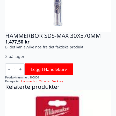
HAMMERBOR SDS-MAX 30X570MM
1.477,50
kr
Bildet kan avvike noe fra det faktiske produkt.
2 på lager
HAMMERBOR
SDS-
Legg I Handlekurv
MAX
30X570MM
Produktnummer:
100806
antall
Kategorier:
Hammerbor
,
Tilbehør
,
Verktøy
Relaterte produkter