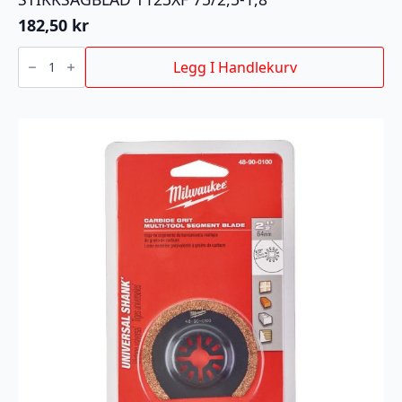
182,50
kr
STIKKSAGBLAD
T123XF
Legg I Handlekurv
75/2,5-
1,8
antall