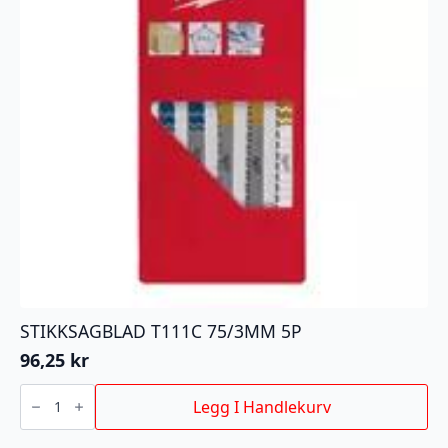
STIKKSAGBLAD T111C 75/3MM 5P
96,25
kr
STIKKSAGBLAD
T111C
Legg I Handlekurv
75/3MM
5P
antall