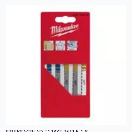
STIKKSAGBLAD T123XF 75/2,5-1,8