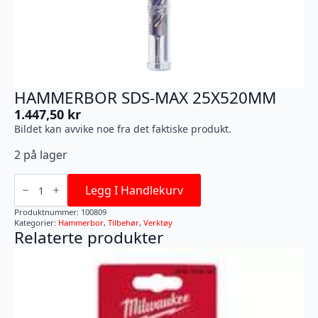
HAMMERBOR SDS-MAX 25X520MM
1.447,50
kr
Bildet kan avvike noe fra det faktiske produkt.
2 på lager
HAMMERBOR
SDS-
Legg I Handlekurv
MAX
25X520MM
Produktnummer:
100809
antall
Kategorier:
Hammerbor
,
Tilbehør
,
Verktøy
Relaterte produkter