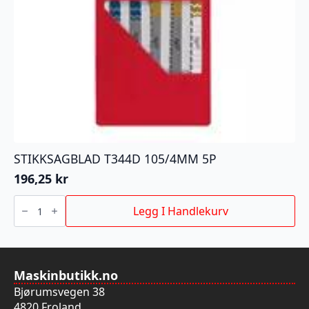
STIKKSAGBLAD T344D 105/4MM 5P
196,25
kr
STIKKSAGBLAD
T344D
Legg I Handlekurv
105/4MM
5P
antall
Maskinbutikk.no
Bjørumsvegen 38
4820 Froland