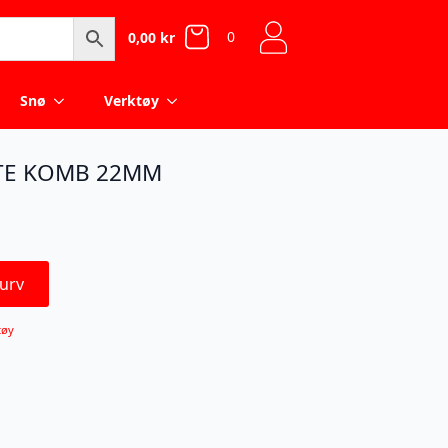
0
0,00
kr
Snø
Verktøy
TE KOMB 22MM
urv
tøy