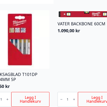
VATER BACKBONE 60CM
1.090,00
kr
KKSAGBLAD T101DP
/4MM 5P
,50
kr
KSAGBLAD
VATER
DP
BACKBONE
Legg I
Legg I
4MM
60CM
Handlekurv
Handlekur
antall