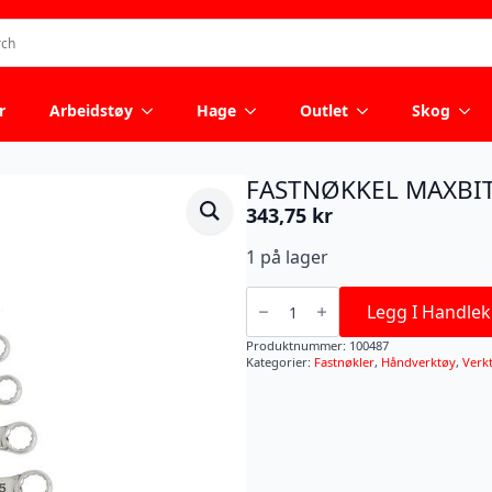
r
Arbeidstøy
Hage
Outlet
Skog
FASTNØKKEL MAXBI
343,75
kr
1 på lager
FASTNØKKEL
MAXBITE
Legg I Handlek
KOMB
22MM
Produktnummer:
100487
antall
Kategorier:
Fastnøkler
,
Håndverktøy
,
Verk