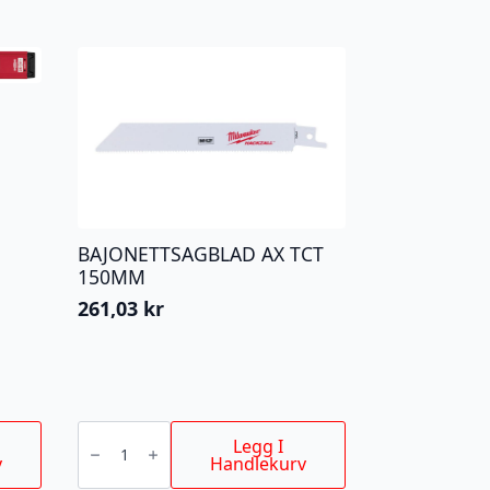
BAJONETTSAGBLAD AX TCT
150MM
261,03
kr
BAJONETTSAGBLAD
AX
Legg I
TCT
v
Handlekurv
150MM
antall