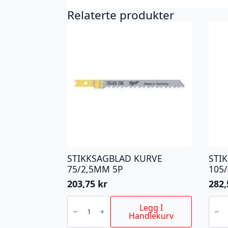
Relaterte produkter
STIKKSAGBLAD KURVE
STI
75/2,5MM 5P
105
203,75
kr
282
STIKKSAGBLAD
STIK
KURVE
T101
Legg I
75/2,5MM
105/
Handlekurv
5P
5P
antall
antall