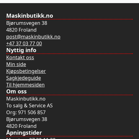
Maskinbutikk.no
Bjørumsvegen 38
4820 Froland
post@maskinbutikk.no
+47 37 03 77 00
Nyttig info
Kontakt oss
Min side
Kjøpsbetingelser
Sagkjedeguide
Til hjemmesiden
Om oss
Maskinbutikk.no
To salg & Service AS
Org: 971 506 857
Bjørumsvegen 38
4820 Froland
Åpningstider