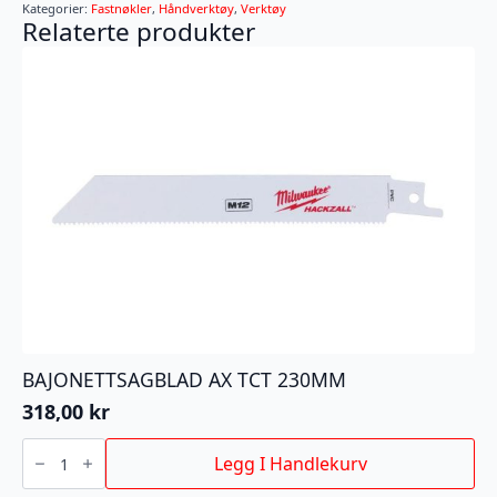
antall
Kategorier:
Fastnøkler
,
Håndverktøy
,
Verktøy
Relaterte produkter
BAJONETTSAGBLAD AX TCT 230MM
318,00
kr
BAJONETTSAGBLAD
AX
Legg I Handlekurv
TCT
230MM