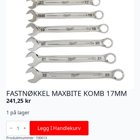
FASTNØKKEL MAXBITE KOMB 17MM
241,25
kr
1 på lager
FASTNØKKEL
MAXBITE
Legg I Handlekurv
KOMB
17MM
Produktnummer:
100613