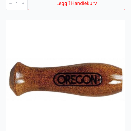
til
Legg I Handlekurv
6/3
kanne
Fiordland
antall