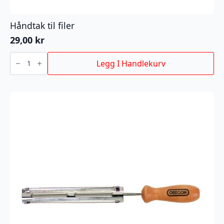
Håndtak til filer
29,00
kr
Håndtak
til
Legg I Handlekurv
filer
antall