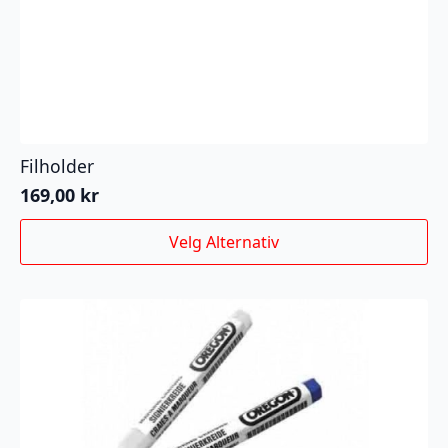
Filholder
169,00
kr
Dette
Velg Alternativ
produktet
har
flere
varianter.
Alternativene
kan
velges
på
produktsiden