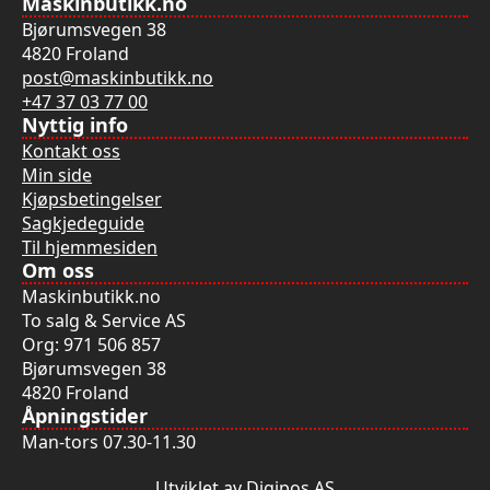
Maskinbutikk.no
Alternativene
Bjørumsvegen 38
kan
4820 Froland
velges
post@maskinbutikk.no
på
+47 37 03 77 00
produktsiden
Nyttig info
Kontakt oss
Min side
Kjøpsbetingelser
Sagkjedeguide
Til hjemmesiden
Om oss
Maskinbutikk.no
To salg & Service AS
Org: 971 506 857
Bjørumsvegen 38
4820 Froland
Åpningstider
Man-tors 07.30-11.30
Utviklet av Digipos AS