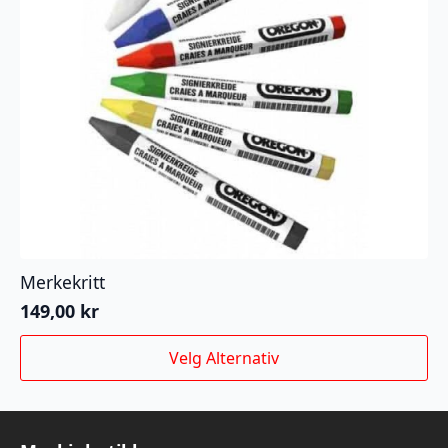
Merkekritt
149,00
kr
Dette
Velg Alternativ
produktet
har
flere
varianter.