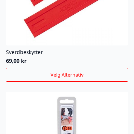
Sverdbeskytter
69,00
kr
Dette
Velg Alternativ
produktet
har
flere
varianter.
Alternativene
kan
velges
på
produktsiden