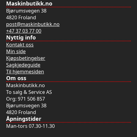
Maskinbutikk.no
Alternativene
Bjørumsvegen 38
kan
4820 Froland
velges
post@maskinbutikk.no
på
+47 37 03 77 00
produktsiden
Nyttig info
Kontakt oss
Min side
Kjøpsbetingelser
Sagkjedeguide
Til hjemmesiden
Om oss
Maskinbutikk.no
To salg & Service AS
Org: 971 506 857
Bjørumsvegen 38
4820 Froland
Åpningstider
Man-tors 07.30-11.30