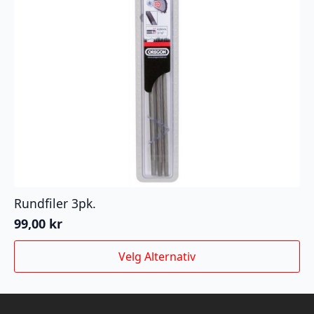
Rundfiler 3pk.
99,00
kr
Dette
Velg Alternativ
produktet
har
flere
varianter.