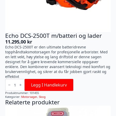
Echo DCS-2500T m/batteri og lader
11.295,00
kr
Echo DCS-2500T er den ultimate batteridrevne
topphåndtaksmotorsagen for profesjonelle arborister. Med
en lett vekt, høy ytelse og lang driftstid er denne sagen
designet for å gjøre krevende kommersielle oppgaver
enklere. Den kombinerer avansert teknologi med komfort og
brukervennlighet, og sikrer at du får jobben gjort raskt og
effektivt
Echo
DCS-
Legg I Handlekurv
2500T
m/batteri
Produktnummer:
101455
og
Kategorier:
Motorsager
,
Skog
lader
Relaterte produkter
antall