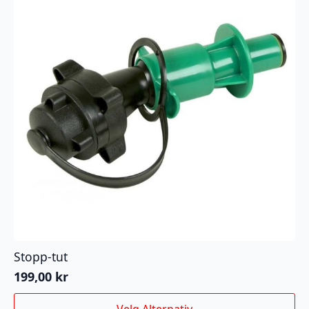
Stopp-tut
199,00
kr
Dette
Velg Alternativ