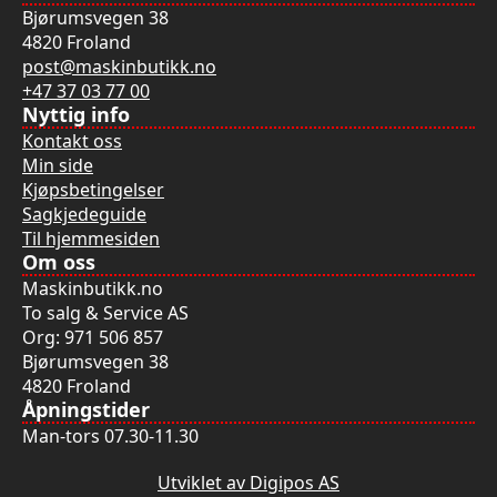
Bjørumsvegen 38
4820 Froland
post@maskinbutikk.no
+47 37 03 77 00
Nyttig info
Kontakt oss
Min side
Kjøpsbetingelser
Sagkjedeguide
Til hjemmesiden
Om oss
Maskinbutikk.no
To salg & Service AS
Org: 971 506 857
Bjørumsvegen 38
4820 Froland
Åpningstider
Man-tors 07.30-11.30
Utviklet av Digipos AS