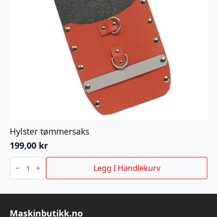
Hylster tømmersaks
199,00
kr
Hylster
tømmersaks
Legg I Handlekurv
antall
Maskinbutikk.no