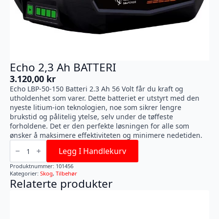
Echo 2,3 Ah BATTERI
3.120,00
kr
Echo LBP-50-150 Batteri 2.3 Ah 56 Volt får du kraft og
utholdenhet som varer. Dette batteriet er utstyrt med den
nyeste litium-ion teknologien, noe som sikrer lengre
brukstid og pålitelig ytelse, selv under de tøffeste
forholdene. Det er den perfekte løsningen for alle som
ønsker å maksimere effektiviteten og minimere nedetiden.
Echo
2,3
Legg I Handlekurv
Ah
BATTERI
Produktnummer:
101456
antall
Kategorier:
Skog
,
Tilbehør
Relaterte produkter