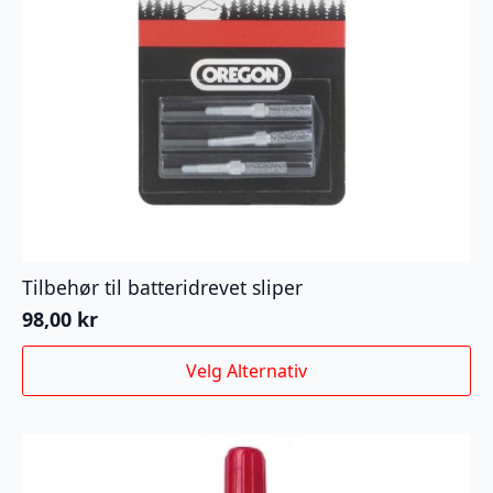
Tilbehør til batteridrevet sliper
98,00
kr
Dette
Velg Alternativ
produktet
har
flere
varianter.
Alternativene