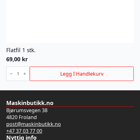
Flatfil 1 stk.
69,00
kr
Flatfil
1
Legg I Handlekurv
stk.
antall
Maskinbutikk.no
Bjørumsvegen 38
4820 Froland
post@maskinbutikk.no
+47 37 03 77 00
Nyttig info