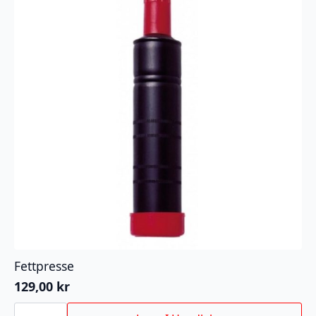
kan
velges
på
produktsiden
Fettpresse
129,00
kr
Fettpresse