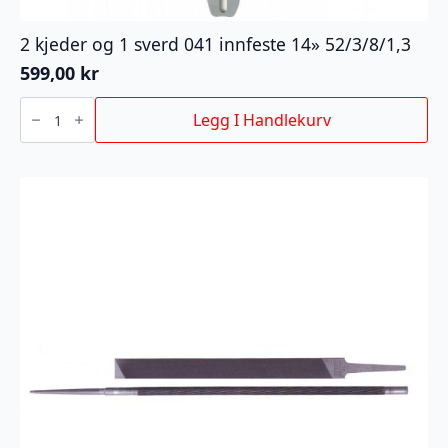
2 kjeder og 1 sverd 041 innfeste 14» 52/3/8/1,3
599,00
kr
2
kjeder
Legg I Handlekurv
og
1
sverd
041
innfeste
14''
52/3/8/1,3
antall