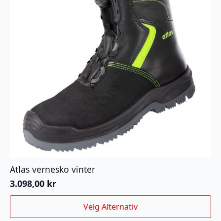
Atlas vernesko vinter
3.098,00
kr
Dette
Velg Alternativ
produktet