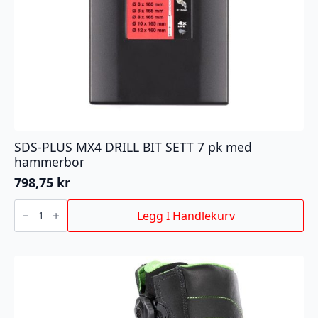
SDS-PLUS MX4 DRILL BIT SETT 7 pk med
hammerbor
798,75
kr
SDS-
PLUS
Legg I Handlekurv
MX4
DRILL
BIT
SETT
7
pk
med
hammerbor
antall