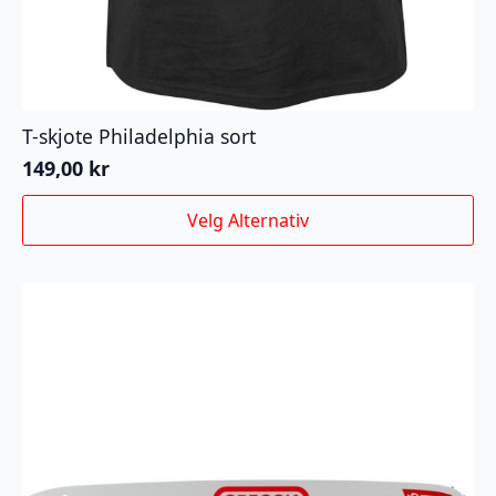
T-skjote Philadelphia sort
149,00
kr
Dette
Velg Alternativ
produktet
har
flere
varianter.
Alternativene
kan
velges
på
produktsiden