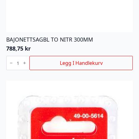
BAJONETTSAGBL TO NITR 300MM
788,75
kr
BAJONETTSAGBL
TO
Legg I Handlekurv
NITR
300MM
antall