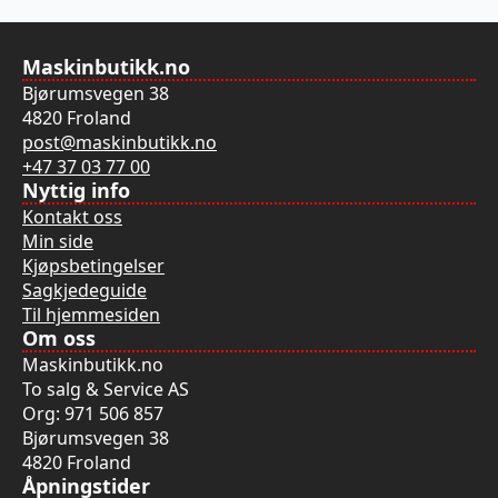
Maskinbutikk.no
Bjørumsvegen 38
4820 Froland
post@maskinbutikk.no
+47 37 03 77 00
Nyttig info
Kontakt oss
Min side
Kjøpsbetingelser
Sagkjedeguide
Til hjemmesiden
Om oss
Maskinbutikk.no
To salg & Service AS
Org: 971 506 857
Bjørumsvegen 38
4820 Froland
Åpningstider