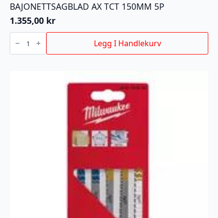
BAJONETTSAGBLAD AX TCT 150MM 5P
1.355,00
kr
BAJONETTSAGBLAD
AX
Legg I Handlekurv
TCT
150MM
5P
antall