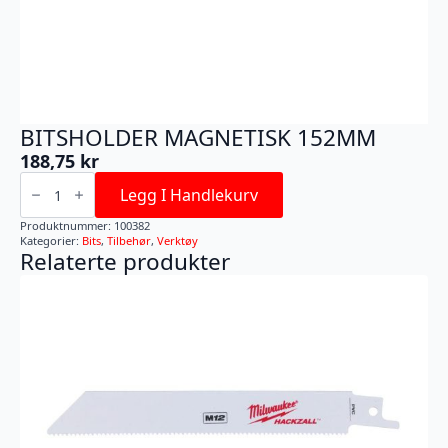
BITSHOLDER MAGNETISK 152MM
188,75
kr
BITSHOLDER
MAGNETISK
Legg I Handlekurv
152MM
antall
Produktnummer:
100382
Kategorier:
Bits
,
Tilbehør
,
Verktøy
Relaterte produkter