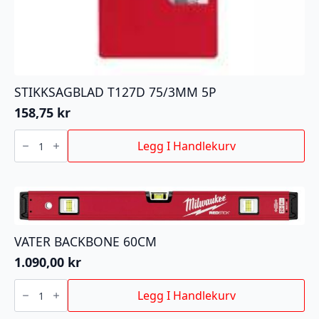
STIKKSAGBLAD T127D 75/3MM 5P
158,75
kr
STIKKSAGBLAD
T127D
Legg I Handlekurv
75/3MM
5P
antall
VATER BACKBONE 60CM
1.090,00
kr
VATER
BACKBONE
Legg I Handlekurv
60CM
antall