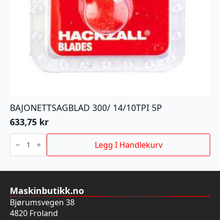
BAJONETTSAGBLAD 300/ 14/10TPI 5P
633,75
kr
BAJONETTSAGBLAD
300/
Legg I Handlekurv
14/10TPI
5P
antall
Maskinbutikk.no
Bjørumsvegen 38
4820 Froland