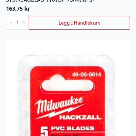
163,75
kr
STIKKSAGBLAD
T101DP
Legg I Handlekurv
75/4MM
5P
antall