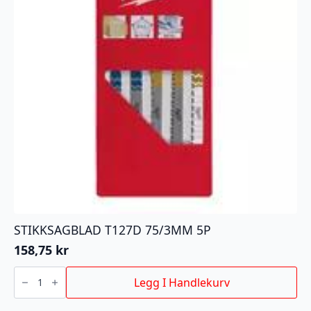
STIKKSAGBLAD T127D 75/3MM 5P
158,75
kr
STIKKSAGBLAD
T127D
Legg I Handlekurv
75/3MM
5P
antall