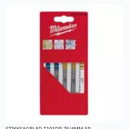
STIKKSAGBLAD T101DP 75/4MM 5P