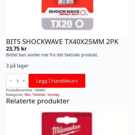
BITS SHOCKWAVE TX40X25MM 2PK
23,75
kr
Bildet kan avvike noe fra det faktiske produkt.
3 på lager
BITS
SHOCKWAVE
Legg I Handlekurv
TX40X25MM
2PK
Produktnummer:
100465
antall
Kategorier:
Bits
,
Tilbehør
,
Verktøy
Relaterte produkter