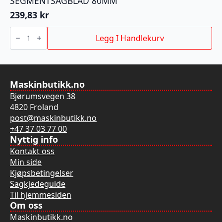
SEGMENTSAGBLAD 80MM
239,83
kr
SEGMENTSAGBLAD
80MM
Legg I Handlekurv
antall
Maskinbutikk.no
Bjørumsvegen 38
4820 Froland
post@maskinbutikk.no
+47 37 03 77 00
Nyttig info
Kontakt oss
Min side
Kjøpsbetingelser
Sagkjedeguide
Til hjemmesiden
Om oss
Maskinbutikk.no