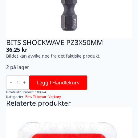
BITS SHOCKWAVE PZ3X50MM
36,25
kr
Bildet kan avvike noe fra det faktiske produkt.
2 på lager
BITS
SHOCKWAVE
Legg I Handlekurv
PZ3X50MM
antall
Produktnummer:
100874
Kategorier:
Bits
,
Tilbehør
,
Verktøy
Relaterte produkter