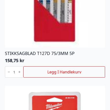
STIKKSAGBLAD T127D 75/3MM 5P
158,75
kr
STIKKSAGBLAD
T127D
Legg I Handlekurv
75/3MM
5P
antall