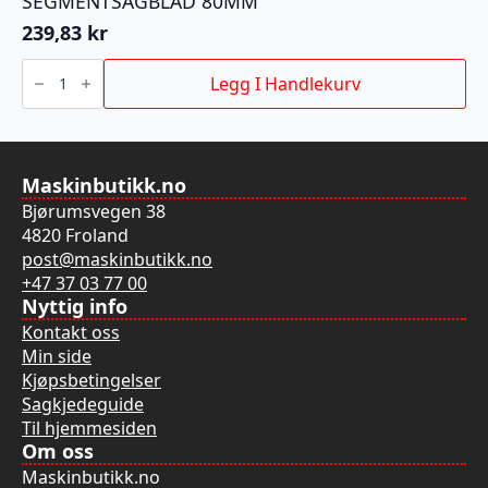
SEGMENTSAGBLAD 80MM
239,83
kr
SEGMENTSAGBLAD
80MM
Legg I Handlekurv
antall
Maskinbutikk.no
Bjørumsvegen 38
4820 Froland
post@maskinbutikk.no
+47 37 03 77 00
Nyttig info
Kontakt oss
Min side
Kjøpsbetingelser
Sagkjedeguide
Til hjemmesiden
Om oss
Maskinbutikk.no