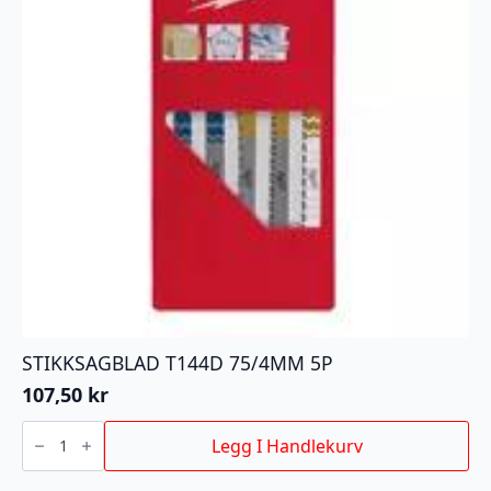
STIKKSAGBLAD T144D 75/4MM 5P
107,50
kr
STIKKSAGBLAD
T144D
Legg I Handlekurv
75/4MM
5P
antall