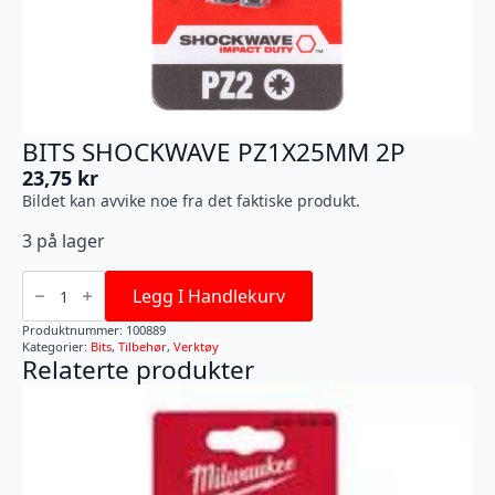
BITS SHOCKWAVE PZ1X25MM 2P
23,75
kr
Bildet kan avvike noe fra det faktiske produkt.
3 på lager
BITS
SHOCKWAVE
Legg I Handlekurv
PZ1X25MM
2P
Produktnummer:
100889
antall
Kategorier:
Bits
,
Tilbehør
,
Verktøy
Relaterte produkter