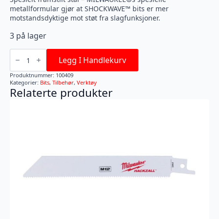
metallformular gjør at SHOCKWAVE™ bits er mer
motstandsdyktige mot støt fra slagfunksjoner.
3 på lager
BITS
SHOCKWAVE
Legg I Handlekurv
PH2X50MM
CD
Produktnummer:
100409
10P
Kategorier:
Bits
,
Tilbehør
,
Verktøy
antall
Relaterte produkter