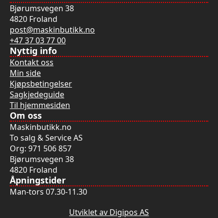
Bjørumsvegen 38
4820 Froland
post@maskinbutikk.no
+47 37 03 77 00
Nyttig info
Kontakt oss
Min side
Kjøpsbetingelser
Sagkjedeguide
Til hjemmesiden
Om oss
Maskinbutikk.no
To salg & Service AS
Org: 971 506 857
Bjørumsvegen 38
4820 Froland
Åpningstider
Man-tors 07.30-11.30
Utviklet av Digipos AS