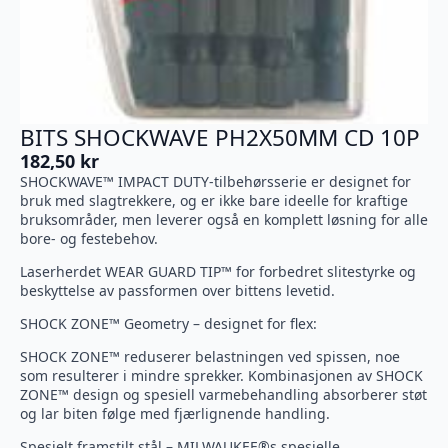
BITS SHOCKWAVE PH2X50MM CD 10P
182,50
kr
SHOCKWAVE™ IMPACT DUTY-tilbehørsserie er designet for
bruk med slagtrekkere, og er ikke bare ideelle for kraftige
bruksområder, men leverer også en komplett løsning for alle
bore- og festebehov.
Laserherdet WEAR GUARD TIP™ for forbedret slitestyrke og
beskyttelse av passformen over bittens levetid.
SHOCK ZONE™ Geometry – designet for flex:
SHOCK ZONE™ reduserer belastningen ved spissen, noe
som resulterer i mindre sprekker. Kombinasjonen av SHOCK
ZONE™ design og spesiell varmebehandling absorberer støt
og lar biten følge med fjærlignende handling.
Spesielt framstilt stål – MILWAUKEE®s spesielle