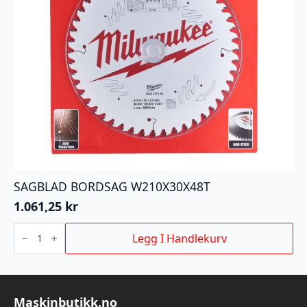
SAGBLAD BORDSAG W210X30X48T
1.061,25
kr
SAGBLAD
BORDSAG
Legg I Handlekurv
W210X30X48T
antall
Maskinbutikk.no