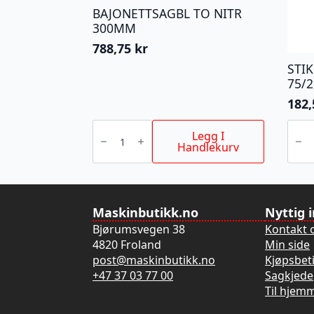
BAJONETTSAGBL TO NITR
300MM
788,75
kr
STI
75/2
182
BAJONETTSAGBL
STIK
TO
T123
Legg I
NITR
75/2,
Handlekurv
300MM
1,8
antall
antall
Maskinbutikk.no
Nyttig 
Bjørumsvegen 38
Kontakt 
4820 Froland
Min side
post@maskinbutikk.no
Kjøpsbet
+47 37 03 77 00
Sagkjede
Til hjem