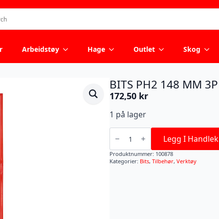
r
Arbeidstøy
Hage
Outlet
Skog
BITS PH2 148 MM 3P
172,50
kr
1 på lager
BITS
PH2
Legg I Handlek
148
MM
Produktnummer:
100878
3P
Kategorier:
Bits
,
Tilbehør
,
Verktøy
antall