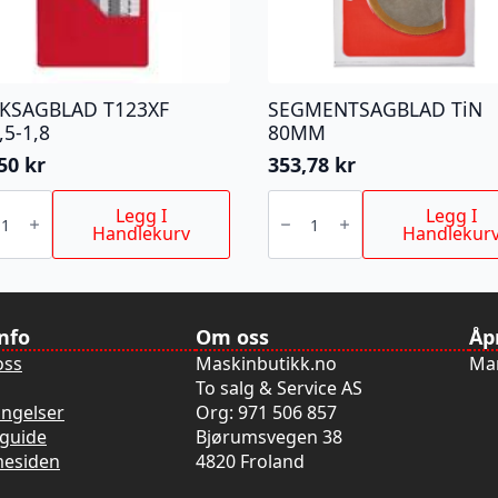
KKSAGBLAD T123XF
SEGMENTSAGBLAD TiN
,5-1,8
80MM
,50
kr
353,78
kr
KSAGBLAD
SEGMENTSAGBLAD
XF
TiN
Legg I
Legg I
5-
80MM
Handlekurv
Handlekur
antall
info
Om oss
Åp
oss
Maskinbutikk.no
Man
To salg & Service AS
ingelser
Org: 971 506 857
guide
Bjørumsvegen 38
mesiden
4820 Froland