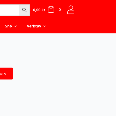
0
0,00
kr
Snø
Verktøy
urv