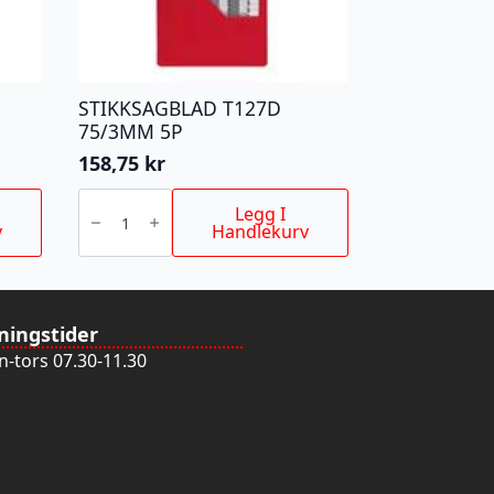
STIKKSAGBLAD T127D
75/3MM 5P
158,75
kr
STIKKSAGBLAD
T127D
Legg I
75/3MM
v
Handlekurv
5P
antall
ningstider
-tors 07.30-11.30