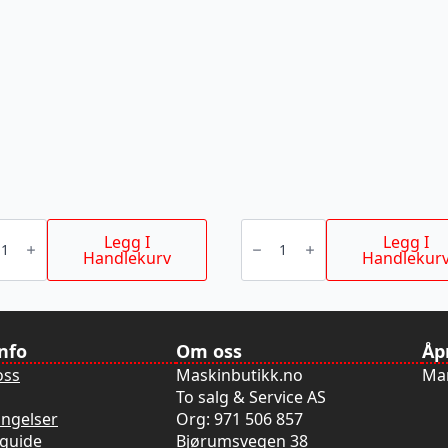
NETTSAGBL
BAJONETTSAGBLAD
AX
Legg I
Legg I
TCT
Handlekurv
Handlekur
MM
300MM
antall
info
Om oss
Åp
oss
Maskinbutikk.no
Man
To salg & Service AS
ingelser
Org: 971 506 857
guide
Bjørumsvegen 38