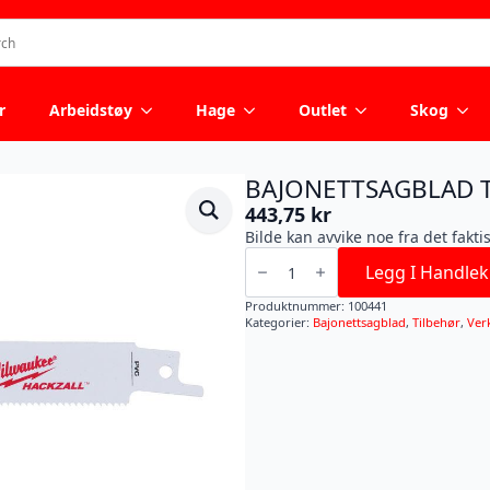
r
Arbeidstøy
Hage
Outlet
Skog
BAJONETTSAGBLAD T
443,75
kr
Bilde kan avvike noe fra det fakti
BAJONETTSAGBLAD
TO
Legg I Handlek
NITR.
150MM
Produktnummer:
100441
antall
Kategorier:
Bajonettsagblad
,
Tilbehør
,
Ver