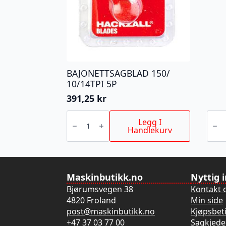
BAJONETTSAGBLAD 150/
10/14TPI 5P
391,25
kr
BAJONETTSAGBLAD
BAJO
150/
TO
Legg I
10/14TPI
NITR
Handlekurv
5P
300
antall
antall
Maskinbutikk.no
Nyttig 
Bjørumsvegen 38
Kontakt 
4820 Froland
Min side
post@maskinbutikk.no
Kjøpsbet
+47 37 03 77 00
Sagkjede