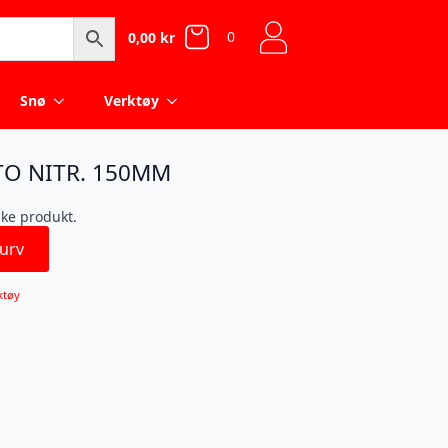
0
0,00
kr
Snø
Verktøy
O NITR. 150MM
ske produkt.
urv
ktøy