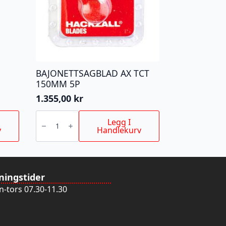
BAJONETTSAGBLAD AX TCT
150MM 5P
1.355,00
kr
BAJONETTSAGBLAD
AX
Legg I
TCT
v
Handlekurv
150MM
5P
antall
ningstider
-tors 07.30-11.30