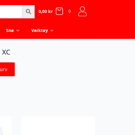
0
0,00
kr
Snø
Verktøy
5 XC
urv