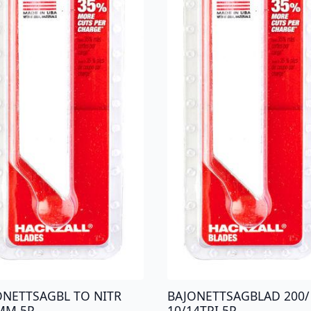
ONETTSAGBL TO NITR
BAJONETTSAGBLAD 200/
MM 5P
10/14TPI 5P