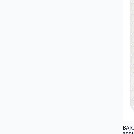
BAJ
300