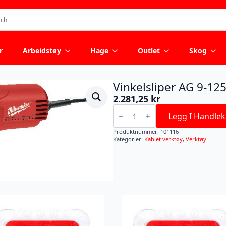
r
Arbeidstøy
Hage
Outlet
Skog
Vinkelsliper AG 9-12
2.281,25
kr
Vinkelsliper
AG
Legg I Handlek
9-
125
Produktnummer:
101116
XC
Kategorier:
Kablet verktøy
,
Verktøy
antall