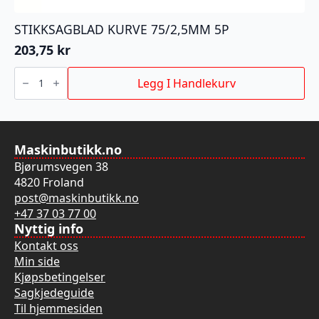
STIKKSAGBLAD KURVE 75/2,5MM 5P
203,75
kr
STIKKSAGBLAD
KURVE
Legg I Handlekurv
75/2,5MM
5P
antall
Maskinbutikk.no
Bjørumsvegen 38
4820 Froland
post@maskinbutikk.no
+47 37 03 77 00
Nyttig info
Kontakt oss
Min side
Kjøpsbetingelser
Sagkjedeguide
Til hjemmesiden