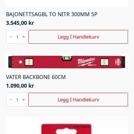
BAJONETTSAGBL TO NITR 300MM 5P
3.545,00
kr
BAJONETTSAGBL
TO
Legg I Handlekurv
NITR
300MM
5P
antall
VATER BACKBONE 60CM
1.090,00
kr
VATER
BACKBONE
Legg I Handlekurv
60CM
antall