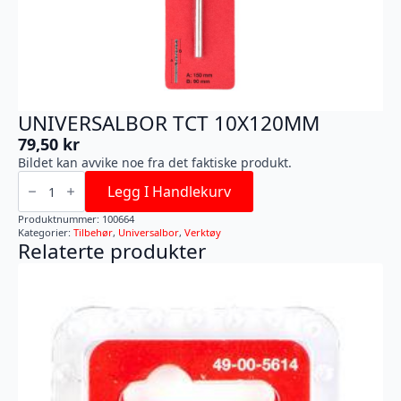
UNIVERSALBOR TCT 10X120MM
79,50
kr
Bildet kan avvike noe fra det faktiske produkt.
UNIVERSALBOR
TCT
Legg I Handlekurv
10X120MM
antall
Produktnummer:
100664
Kategorier:
Tilbehør
,
Universalbor
,
Verktøy
Relaterte produkter