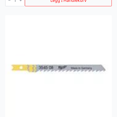
Legg I Handlekurv
75/2,5MM
5P
antall