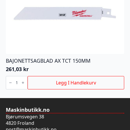
BAJONETTSAGBLAD AX TCT 150MM
261,03
kr
BAJONETTSAGBLAD
AX
Legg I Handlekurv
TCT
150MM
antall
Maskinbutikk.no
Bjørumsvegen 38
4820 Froland
post@maskinbutikk.no