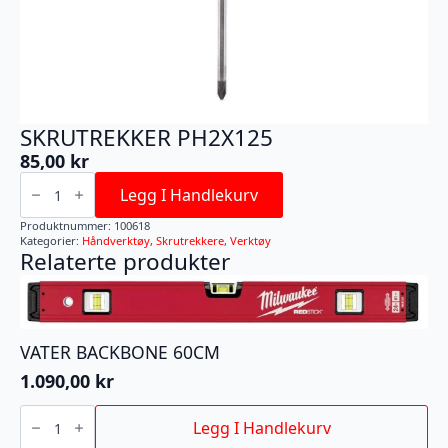
SKRUTREKKER PH2X125
85,00
kr
SKRUTREKKER
PH2X125
Legg I Handlekurv
antall
Produktnummer:
100618
Kategorier:
Håndverktøy
,
Skrutrekkere
,
Verktøy
Relaterte produkter
VATER BACKBONE 60CM
1.090,00
kr
VATER
BACKBONE
Legg I Handlekurv
60CM