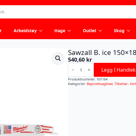
r
Arbeidstøy
Hage
Outlet
Skog
Sawzall B. ice 150×1
540,60
kr
Sawzall
B.
Legg I Handlek
ice
150x18-
Produktnummer:
101164
5pc
Kategorier:
Bajonettsagblad
,
Tilbehør
,
Ver
antall