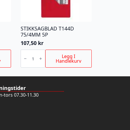
STIKKSAGBLAD T144D
75/4MM 5P
107,50
kr
STIKKSAGBLAD
T144D
Legg I
75/4MM
v
Handlekurv
5P
antall
ningstider
-tors 07.30-11.30