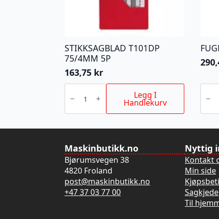
STIKKSAGBLAD T101DP
FUG
75/4MM 5P
290
163,75
kr
STIKKSAGBLAD
FUGE
T101DP
antall
Legg I
75/4MM
Handlekurv
5P
antall
Maskinbutikk.no
Nyttig 
Bjørumsvegen 38
Kontakt 
4820 Froland
Min side
post@maskinbutikk.no
Kjøpsbet
+47 37 03 77 00
Sagkjede
Til hjem