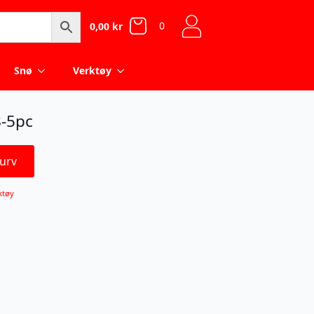
0
0,00
kr
Snø
Verktøy
8-5pc
urv
ktøy