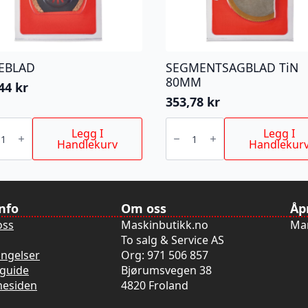
EBLAD
SEGMENTSAGBLAD TiN
80MM
,44
kr
353,78
kr
BLAD
SEGMENTSAGBLAD
TiN
Legg I
Legg I
80MM
Handlekurv
Handlekur
antall
info
Om oss
Åp
oss
Maskinbutikk.no
Man
To salg & Service AS
ingelser
Org: 971 506 857
guide
Bjørumsvegen 38
mesiden
4820 Froland