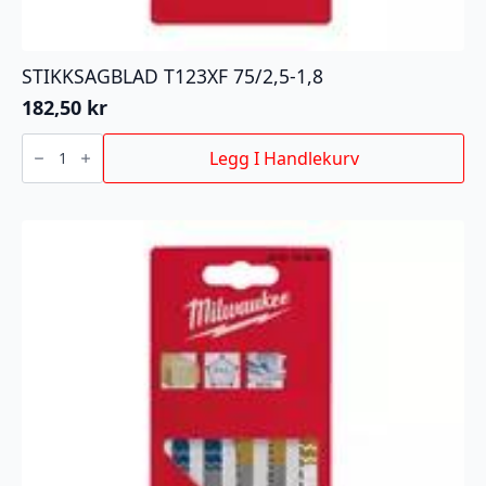
STIKKSAGBLAD T123XF 75/2,5-1,8
182,50
kr
STIKKSAGBLAD
T123XF
Legg I Handlekurv
75/2,5-
1,8
antall