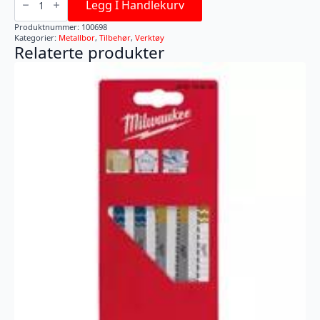
SW
Legg I Handlekurv
HSSG
TIN
Produktnummer:
100698
12,5MM
Kategorier:
Metallbor
,
Tilbehør
,
Verktøy
antall
Relaterte produkter