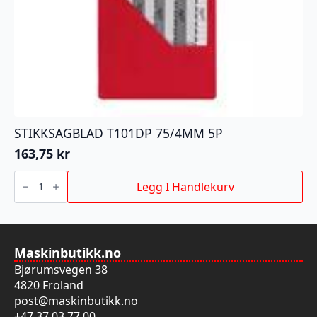
STIKKSAGBLAD T101DP 75/4MM 5P
163,75
kr
STIKKSAGBLAD
T101DP
Legg I Handlekurv
75/4MM
5P
antall
Maskinbutikk.no
Bjørumsvegen 38
4820 Froland
post@maskinbutikk.no
+47 37 03 77 00