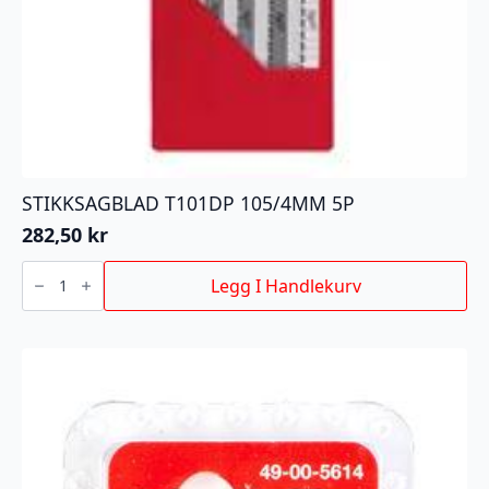
STIKKSAGBLAD T101DP 105/4MM 5P
282,50
kr
STIKKSAGBLAD
T101DP
Legg I Handlekurv
105/4MM
5P
antall