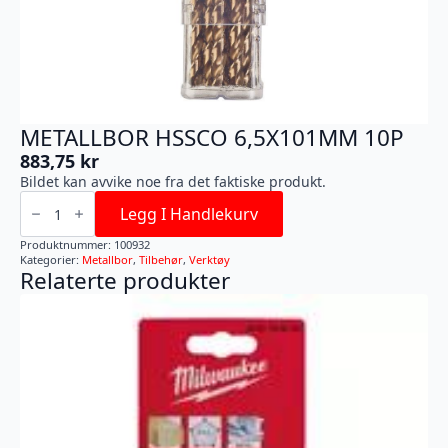
METALLBOR HSSCO 6,5X101MM 10P
883,75
kr
Bildet kan avvike noe fra det faktiske produkt.
METALLBOR
HSSCO
Legg I Handlekurv
6,5X101MM
10P
Produktnummer:
100932
antall
Kategorier:
Metallbor
,
Tilbehør
,
Verktøy
Relaterte produkter