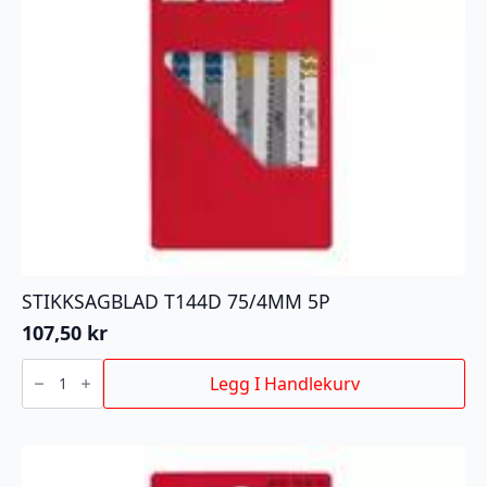
STIKKSAGBLAD T144D 75/4MM 5P
107,50
kr
STIKKSAGBLAD
T144D
Legg I Handlekurv
75/4MM
5P
antall