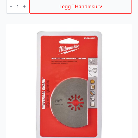
STIKKSAGBLAD
T111C
Legg I Handlekurv
75/3MM
5P
antall