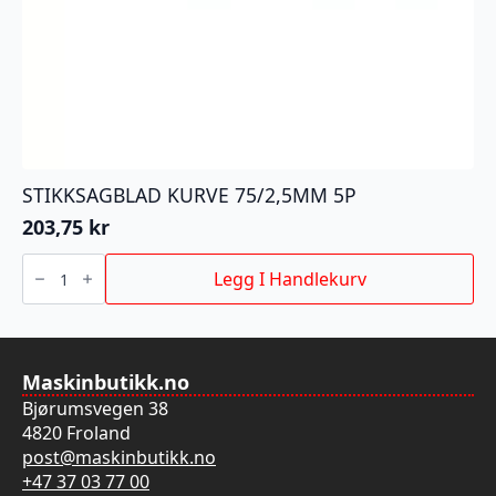
STIKKSAGBLAD KURVE 75/2,5MM 5P
203,75
kr
STIKKSAGBLAD
KURVE
Legg I Handlekurv
75/2,5MM
5P
antall
Maskinbutikk.no
Bjørumsvegen 38
4820 Froland
post@maskinbutikk.no
+47 37 03 77 00