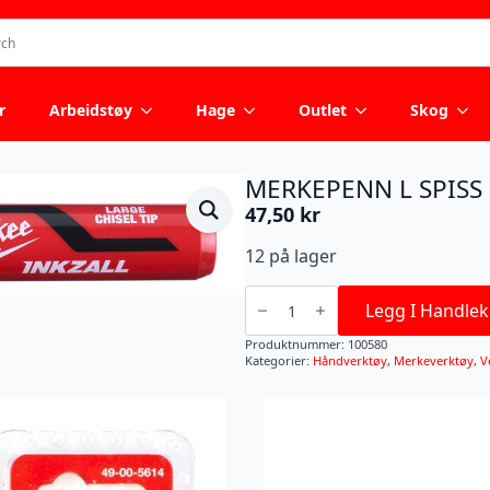
r
Arbeidstøy
Hage
Outlet
Skog
MERKEPENN L SPISS
47,50
kr
12 på lager
MERKEPENN
L
Legg I Handlek
SPISS
RØD
Produktnummer:
100580
CD
Kategorier:
Håndverktøy
,
Merkeverktøy
,
V
antall