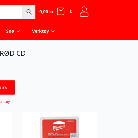
0
0,00
kr
Snø
Verktøy
 RØD CD
urv
erktøy