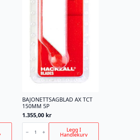
BAJONETTSAGBLAD AX TCT
150MM 5P
1.355,00
kr
BAJONETTSAGBLAD
AX
Legg I
TCT
v
Handlekurv
150MM