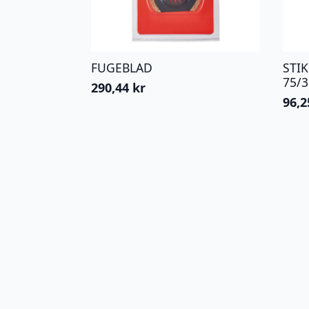
FUGEBLAD
STI
75/
290,44
kr
96,