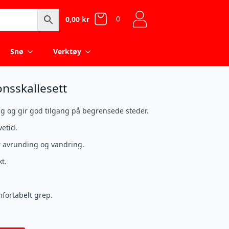
0
0,00
kr
Snø
Verktøy
nsskallesett
ng og gir god tilgang på begrensede steder.
vetid.
 avrunding og vandring.
kt.
fortabelt grep.