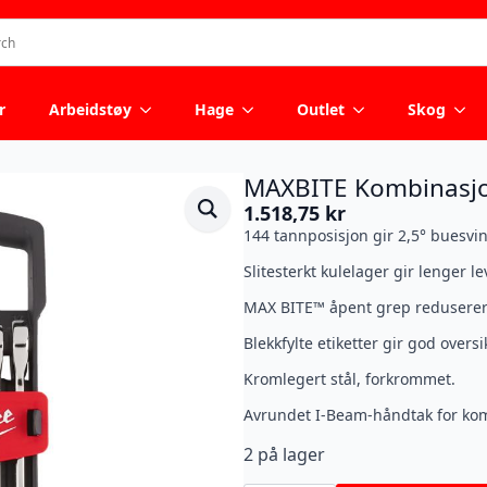
r
Arbeidstøy
Hage
Outlet
Skog
MAXBITE Kombinasjo
1.518,75
kr
144 tannposisjon gir 2,5° buesvi
Slitesterkt kulelager gir lenger le
MAX BITE™ åpent grep reduserer
Blekkfylte etiketter gir god oversi
Kromlegert stål, forkrommet.
Avrundet I-Beam-håndtak for kom
2 på lager