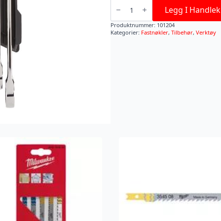
MAXBITE
Kombinasjonsskallesett
Legg I Handlek
antall
Produktnummer:
101204
Kategorier:
Fastnøkler
,
Tilbehør
,
Verktøy