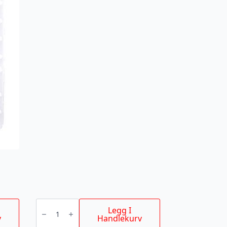
SEGMENTSAGBLAD
80MM
Legg I
antall
v
Handlekurv