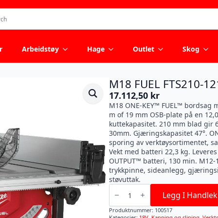
r
Arbeidstøy
Hage
Outlet
Skog
M18 FUEL FTS210-12
17.112,50
kr
M18 ONE-KEY™ FUEL™ bordsag me
m of 19 mm OSB-plate på en 12,
kuttekapasitet. 210 mm blad gir 
30mm. Gjæringskapasitet 47°. ON
sporing av verktøysortimentet, s
Vekt med batteri 22,3 kg. Lever
OUTPUT™ batteri, 130 min. M12-1
trykkpinne, sideanlegg, gjæringsin
støvuttak.
M18
FUEL
Legg I Handlek
FTS210-
121
Produktnummer:
100517
Bordsag
Kategorier:
18V
,
Kapping og sliping
,
Verkt