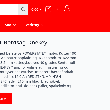
0
0,00
kr
Snø
Verktøy
1 Bordsag Onekey
d børsteløs POWERSTATE™ motor. Kutter 190
0 Ah batterioppladning. 6300 omdr/m. 622 mm
63,5 mm kuttedybde ved 90 grader. Senterhull
E-KEY™ app for online administrering og
amt tyveribeskyttelse. Integrert bærehåndtak.
es med 1 x 12,0 Ah REDLITHIUM™ HIGH
8FC lader, 210 mm blad, bladnøkkel,
dikator, anti-kickback paller, spaltekniv og
urv
øy