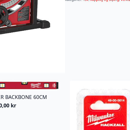
Onekey
antall
ER BACKBONE 60CM
0,00
kr