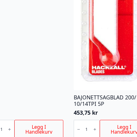
BAJONETTSAGBLAD 200/
10/14TPI 5P
453,75
kr
R
BAJONETTSAGBLAD
BONE
200/
Legg I
Legg I
10/14TPI
Handlekurv
Handlekur
5P