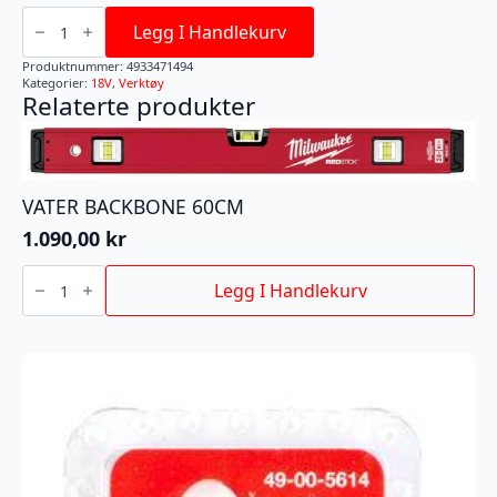
M18™
BTP-
Legg I Handlekurv
0
KOMPAKT
Produktnummer:
4933471494
VANNPUMPE
Kategorier:
18V
,
Verktøy
antall
Relaterte produkter
VATER BACKBONE 60CM
1.090,00
kr
VATER
BACKBONE
Legg I Handlekurv
60CM
antall