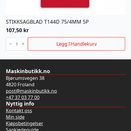
STIKKSAGBLAD T144D 75/4MM 5P
107,50
kr
STIKKSAGBLAD
T144D
Legg I Handlekurv
75/4MM
5P
antall
Maskinbutikk.no
Bjørumsvegen 38
4820 Froland
post@maskinbutikk.no
+47 37 03 77 00
Nyttig info
Kontakt oss
Min side
Kjøpsbetingelser
Sagkjedeguide