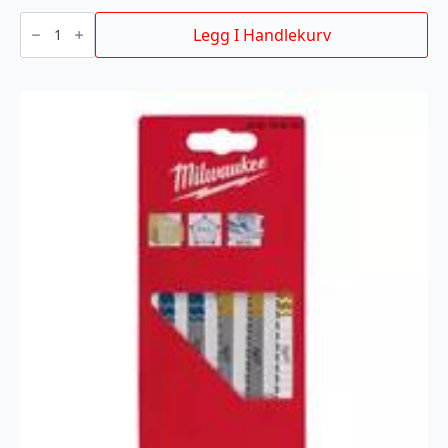
BAJONETTSAGBLAD
AX
Legg I Handlekurv
TCT
150MM
5P
antall