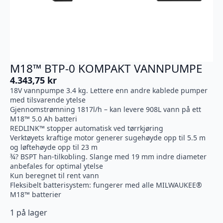
M18™ BTP-0 KOMPAKT VANNPUMPE
4.343,75
kr
18V vannpumpe 3.4 kg. Lettere enn andre kablede pumper
med tilsvarende ytelse
Gjennomstrømning 1817l/h – kan levere 908L vann på ett
M18™ 5.0 Ah batteri
REDLINK™ stopper automatisk ved tørrkjøring
Verktøyets kraftige motor generer sugehøyde opp til 5.5 m
og løftehøyde opp til 23 m
¾? BSPT han-tilkobling. Slange med 19 mm indre diameter
anbefales for optimal ytelse
Kun beregnet til rent vann
Fleksibelt batterisystem: fungerer med alle MILWAUKEE®
M18™ batterier
1 på lager