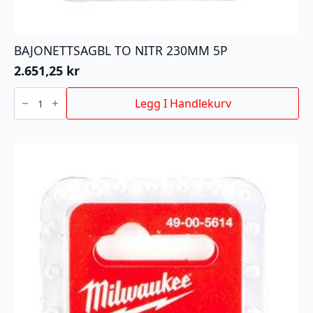
BAJONETTSAGBL TO NITR 230MM 5P
2.651,25
kr
BAJONETTSAGBL
TO
Legg I Handlekurv
NITR
230MM
5P
antall