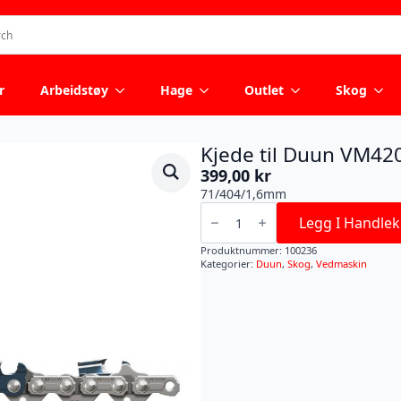
r
Arbeidstøy
Hage
Outlet
Skog
Kjede til Duun VM42
399,00
kr
71/404/1,6mm
Kjede
til
Legg I Handlek
Duun
VM420
Produktnummer:
100236
antall
Kategorier:
Duun
,
Skog
,
Vedmaskin