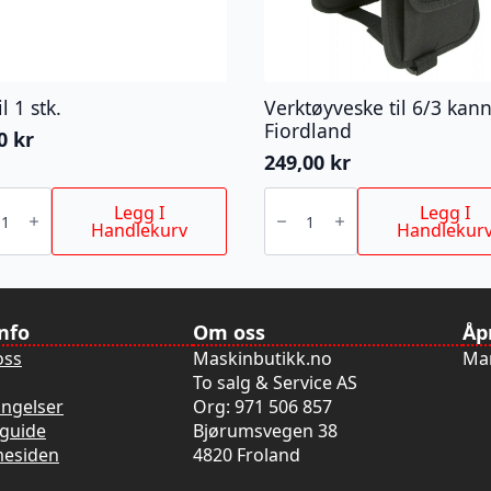
il 1 stk.
Verktøyveske til 6/3 kan
Fiordland
00
kr
249,00
kr
Verktøyveske
til
Legg I
Legg I
6/3
Handlekurv
Handlekur
kanne
Fiordland
antall
info
Om oss
Åp
oss
Maskinbutikk.no
Man
To salg & Service AS
ingelser
Org: 971 506 857
guide
Bjørumsvegen 38
mesiden
4820 Froland