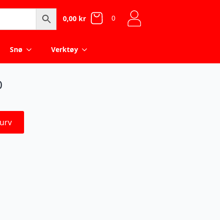
0
0,00
kr
Snø
Verktøy
0
urv