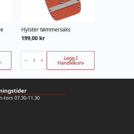
ne
Hylster tømmersaks
199,00
kr
Hylster
tømmersaks
Legg I
antall
v
Handlekurv
ningstider
-tors 07.30-11.30