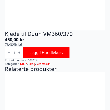
Kjede til Duun VM360/370
450,00
kr
78/325/1,6
Kjede
til
Legg I Handlekurv
Duun
VM360/370
Produktnummer:
100235
antall
Kategorier:
Duun
,
Skog
,
Vedmaskin
Relaterte produkter