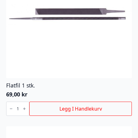
Flatfil 1 stk.
69,00
kr
Flatfil
1
Legg I Handlekurv
stk.
antall