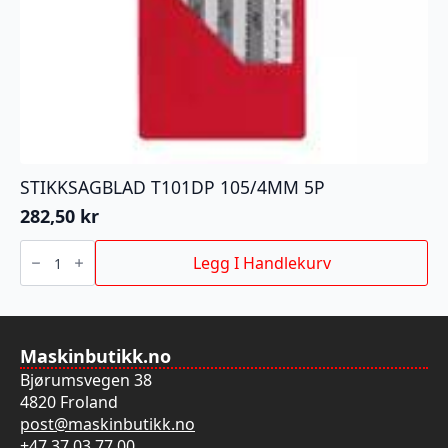
STIKKSAGBLAD T101DP 105/4MM 5P
282,50
kr
STIKKSAGBLAD
T101DP
Legg I Handlekurv
105/4MM
5P
antall
Maskinbutikk.no
Bjørumsvegen 38
4820 Froland
post@maskinbutikk.no
+47 37 03 77 00