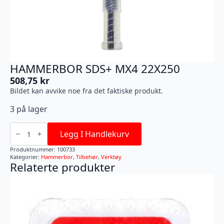
HAMMERBOR SDS+ MX4 22X250
508,75
kr
Bildet kan avvike noe fra det faktiske produkt.
3 på lager
HAMMERBOR
SDS+
Legg I Handlekurv
MX4
22X250
Produktnummer:
100733
antall
Kategorier:
Hammerbor
,
Tilbehør
,
Verktøy
Relaterte produkter