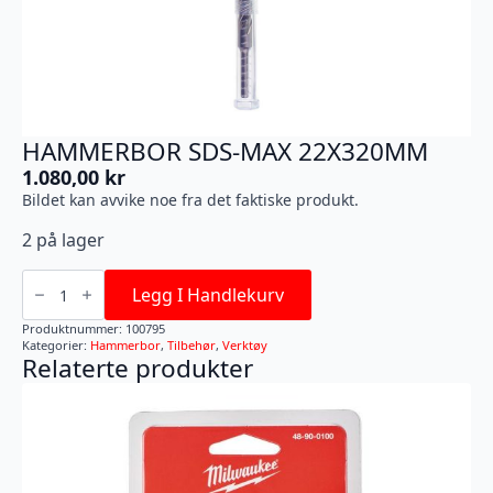
HAMMERBOR SDS-MAX 22X320MM
1.080,00
kr
Bildet kan avvike noe fra det faktiske produkt.
2 på lager
HAMMERBOR
SDS-
Legg I Handlekurv
MAX
22X320MM
Produktnummer:
100795
antall
Kategorier:
Hammerbor
,
Tilbehør
,
Verktøy
Relaterte produkter