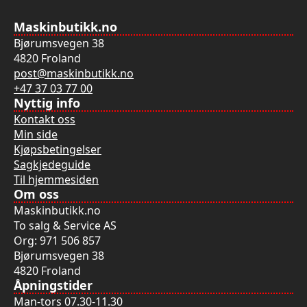
Maskinbutikk.no
Bjørumsvegen 38
4820 Froland
post@maskinbutikk.no
+47 37 03 77 00
Nyttig info
Kontakt oss
Min side
Kjøpsbetingelser
Sagkjedeguide
Til hjemmesiden
Om oss
Maskinbutikk.no
To salg & Service AS
Org: 971 506 857
Bjørumsvegen 38
4820 Froland
Åpningstider
Man-tors 07.30-11.30