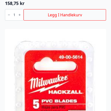
158,75
kr
STIKKSAGBLAD
T127D
Legg I Handlekurv
75/3MM
5P
antall