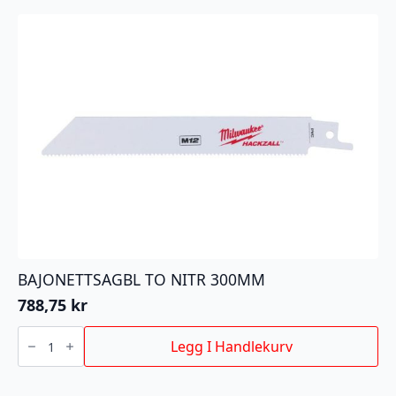
BAJONETTSAGBL TO NITR 300MM
788,75
kr
BAJONETTSAGBL
TO
Legg I Handlekurv
NITR
300MM
antall